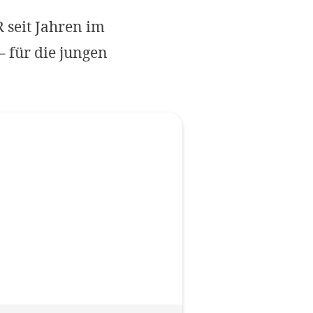
Impressum
 seit Jahren im
– für die jungen
OPTIONALE ABLEHNEN
EINS