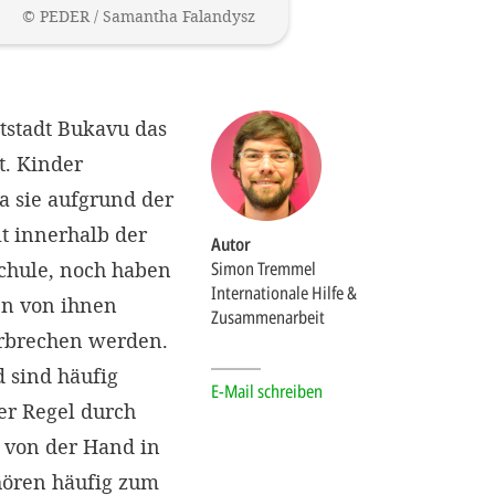
©
PEDER / Samantha Falandysz
tstadt Bukavu das
t. Kinder
a sie aufgrund der
t innerhalb der
Autor
chule, noch haben
Simon Tremmel
Internationale Hilfe &
ten von ihnen
Zusammenarbeit
verbrechen werden.
 sind häufig
E-Mail schreiben
er Regel durch
h von der Hand in
hören häufig zum