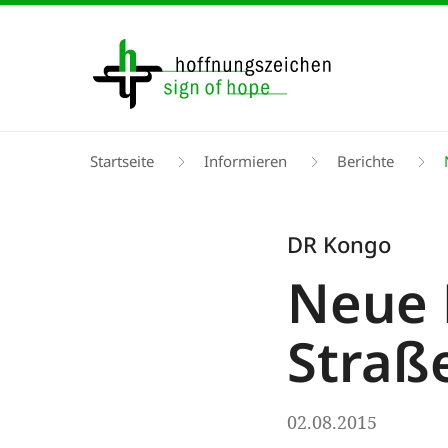
Direkt
zum
Inhalt
Pfadnavigation
Startseite
Informieren
Berichte
N
DR Kongo
Neue 
Straß
02.08.2015