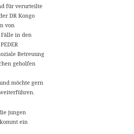
d für verurteilte
 der DR Kongo
en von
Fälle in den
t PEDER
soziale Betreuung
ichen geholfen
t und möchte gern
weiterführen.
die jungen
kommt ein