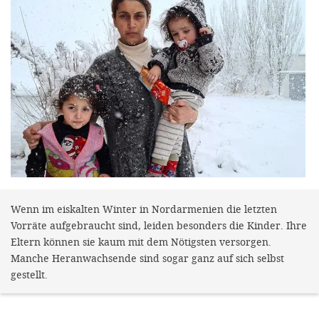
gestalten,
bestmö
Nutzererlebn
und 
Unterstütz
unsere A
gewinnen. 
den Einsatz
akzeptiere
Wenn im eiskalten Winter in Nordarmenien die letzten
optionale
Vorräte aufgebraucht sind, leiden besonders die Kinder. Ihre
ablehne
Eltern können sie kaum mit dem Nötigsten versorgen.
Einstellun
Manche Heranwachsende sind sogar ganz auf sich selbst
gestellt.
Sie jede
Fußberei