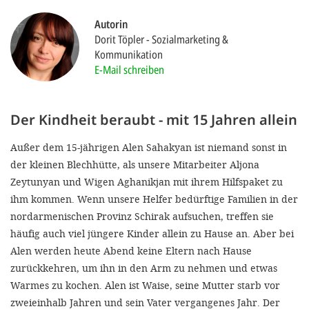
'Cookie-Ein
Autorin
anpa
Dorit Töpler
Sozialmarketing &
Kommunikation
Impressum
E-Mail schreiben
ALLEN Z
Der Kindheit beraubt - mit 15 Jahren allein
EINSTE
Außer dem 15-jährigen Alen Sahakyan ist niemand sonst in
OPTIONALE
der kleinen Blechhütte, als unsere Mitarbeiter Aljona
Zeytunyan und Wigen Aghanikjan mit ihrem Hilfspaket zu
ihm kommen. Wenn unsere Helfer bedürftige Familien in der
nordarmenischen Provinz Schirak aufsuchen, treffen sie
häufig auch viel jüngere Kinder allein zu Hause an. Aber bei
Alen werden heute Abend keine Eltern nach Hause
zurückkehren, um ihn in den Arm zu nehmen und etwas
Warmes zu kochen. Alen ist Waise, seine Mutter starb vor
zweieinhalb Jahren und sein Vater vergangenes Jahr. Der