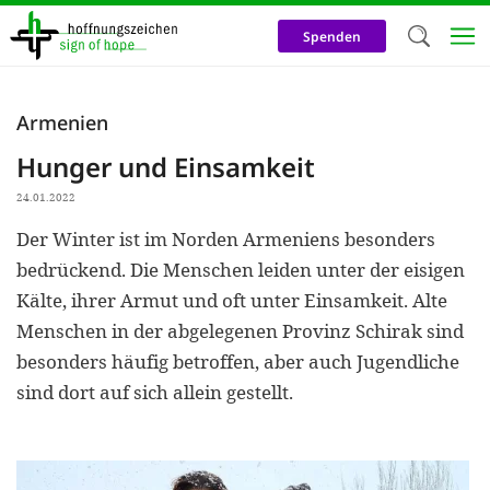
Direkt
zum
Spenden
Inhalt
Herzlich W
Armenien
Wir verwen
Hunger und Einsamkeit
auf unsere
24.01.2022
Neben t
Der Winter ist im Norden Armeniens besonders
notwendig
bedrückend. Die Menschen leiden unter der eisigen
nutzen wir
Kälte, ihrer Armut und oft unter Einsamkeit. Alte
Cookies zu 
Menschen in der abgelegenen Provinz Schirak sind
besonders häufig betroffen, aber auch Jugendliche
Werbezwec
sind dort auf sich allein gestellt.
helfen un
Online-Ak
kosteneff