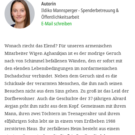
'Cookie-Ein
Autorin
Ildiko Mannsperger
Spenderbetreuung &
anpa
Öffentlichkeitsarbeit
E-Mail schreiben
Impressum
ALLEN Z
Wonach riecht das Elend? Für unseren armenischen
EINSTE
Mitarbeiter Wigen Aghanikjan ist es der modrige Geruch
nach von Schimmel befallenen Wänden, den er sofort mit
den elenden Lebensbedingungen im nordarmenischen
OPTIONALE
Dschadschur verbindet. Neben dem Geruch sind es die
Schicksale der verarmten Menschen, die ihm nach seinen
Besuchen nicht aus dem Sinn gehen. Zu groß ist das Leid der
Dorfbewohner. Auch die Geschichte der 37-jährigen Alvard
Avgjan geht ihm nicht aus dem Kopf. Gemeinsam mit ihrem
Mann, ihren zwei Töchtern im Teenageralter und ihrem
elfjährigen Sohn lebt sie in einem vom Erdbeben 1988
zerstörten Haus. Ihr zerfallenes Heim besteht aus einem