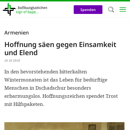
Direkt
zum
Spenden
Inhalt
Herzlich W
Armenien
Wir verwen
Hoffnung säen gegen Einsamkeit
auf unsere
und Elend
Neben t
18.10.2018
notwendig
In den bevorstehenden bitterkalten
nutzen wir
Wintermonaten ist das Leben für bedürftige
Cookies zu 
Menschen in Dschadschur besonders
erbarmungslos. Hoffnungszeichen spendet Trost
Werbezwec
mit Hilfspaketen.
helfen un
Online-Ak
kosteneff