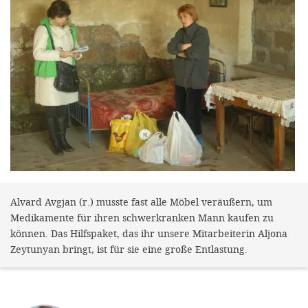
gestalten,
bestmö
Nutzererlebn
und 
Unterstütz
unsere A
gewinnen. 
den Einsatz
akzeptiere
Alvard Avgjan (r.) musste fast alle Möbel veräußern, um
optionale
Medikamente für ihren schwerkranken Mann kaufen zu
ablehne
können. Das Hilfspaket, das ihr unsere Mitarbeiterin Aljona
Einstellun
Zeytunyan bringt, ist für sie eine große Entlastung.
Sie jede
Fußberei