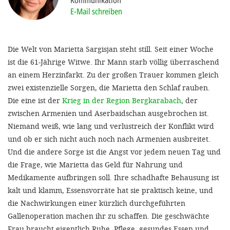
Kommunikation
'Cookie-Ein
E-Mail schreiben
anpa
Impressum
Die Welt von Marietta Sargisjan steht still. Seit einer Woche
ist die 61-Jährige Witwe. Ihr Mann starb völlig überraschend
ALLEN Z
an einem Herzinfarkt. Zu der großen Trauer kommen gleich
zwei existenzielle Sorgen, die Marietta den Schlaf rauben.
EINSTE
Die eine ist der
Krieg in der Region Bergkarabach
, der
zwischen Armenien und Aserbaidschan ausgebrochen ist.
OPTIONALE
Niemand weiß, wie lang und verlustreich der Konflikt wird
und ob er sich nicht auch noch nach Armenien ausbreitet.
Und die andere Sorge ist die Angst vor jedem neuen Tag und
die Frage, wie Marietta das Geld für Nahrung und
Medikamente aufbringen soll. Ihre schadhafte Behausung ist
kalt und klamm, Essensvorräte hat sie praktisch keine, und
die Nachwirkungen einer kürzlich durchgeführten
Gallenoperation machen ihr zu schaffen. Die geschwächte
Frau braucht eigentlich Ruhe, Pflege, gesundes Essen und