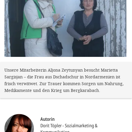
gestalten,
bestmö
Nutzererlebn
und 
Unterstütz
unsere A
gewinnen. 
den Einsatz
Unsere Mitarbeiterin Aljona Zeytunyan besucht Marietta
Sargisjan – die Frau aus Dschadschur in Nordarmenien ist
akzeptiere
frisch verwitwet. Zur Trauer kommen Sorgen um Nahrung,
optionale
Medikamente und den Krieg um Bergkarabach.
ablehne
Einstellun
Sie jede
Autorin
Dorit Töpler
Sozialmarketing &
Fußberei