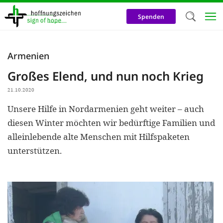
Direkt
zum
Spenden
Inhalt
Herzlich W
Armenien
Wir verwen
Großes Elend, und nun noch Krieg
auf unsere
21.10.2020
Neben t
Unsere Hilfe in Nordarmenien geht weiter – auch
notwendig
diesen Winter möchten wir bedürftige Familien und
nutzen wir
alleinlebende alte Menschen mit Hilfspaketen
Cookies zu 
unterstützen.
Werbezwec
helfen un
Online-Ak
kosteneff