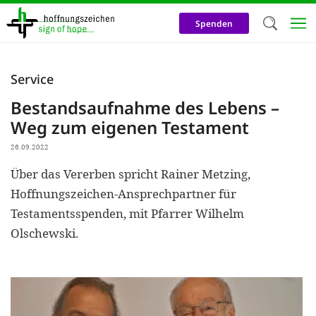
Direkt
zum
Spenden
Inhalt
Herzlich W
Service
Wir verwen
Bestandsaufnahme des Lebens –
auf unsere
Weg zum eigenen Testament
Neben t
26.09.2022
notwendig
Über das Vererben spricht Rainer Metzing,
nutzen wir
Hoffnungszeichen-Ansprechpartner für
Cookies zu 
Testamentsspenden, mit Pfarrer Wilhelm
Olschewski.
Werbezwec
helfen un
Online-Ak
kosteneff