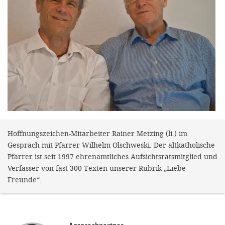
gestalten,
bestmö
Nutzererlebn
und 
Unterstütz
unsere A
gewinnen. 
den Einsatz
akzeptiere
Hoffnungszeichen-Mitarbeiter Rainer Metzing (li.) im
Gespräch mit Pfarrer Wilhelm Olschweski. Der altkatholische
optionale
Pfarrer ist seit 1997 ehrenamtliches Aufsichtsratsmitglied und
ablehne
Verfasser von fast 300 Texten unserer Rubrik „Liebe
Freunde“.
Einstellun
Sie jede
Fußberei