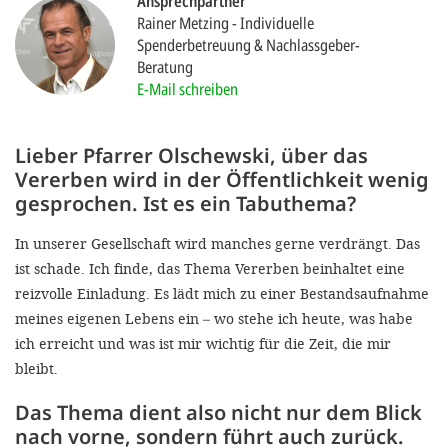
Ansprechpartner
'Cookie-Ein
Rainer Metzing
Individuelle
anpa
Spenderbetreuung & Nachlassgeber-
Beratung
Impressum
E-Mail schreiben
ALLEN Z
Lieber Pfarrer Olschewski, über das
Vererben wird in der Öffentlichkeit wenig
EINSTE
gesprochen. Ist es ein Tabuthema?
OPTIONALE
In unserer Gesellschaft wird manches gerne verdrängt. Das
ist schade. Ich finde, das Thema Vererben beinhaltet eine
reizvolle Einladung. Es lädt mich zu einer Bestandsaufnahme
meines eigenen Lebens ein – wo stehe ich heute, was habe
ich erreicht und was ist mir wichtig für die Zeit, die mir
bleibt.
Das Thema dient also nicht nur dem Blick
nach vorne, sondern führt auch zurück.