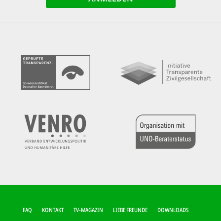
FUSSZEILEN-M
FAQ
KONTAKT
TV-MAGAZIN
LIEBE FREUNDE
DOWNLOADS
ENÜ