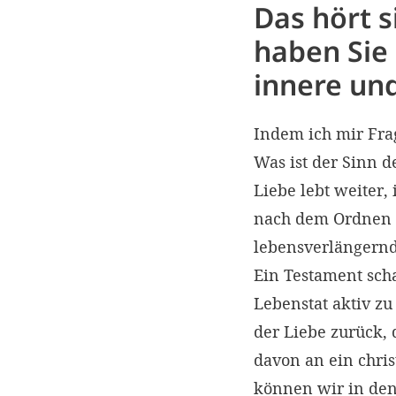
Das hört s
haben Sie 
innere un
Indem ich mir Frag
Was ist der Sinn d
Liebe lebt weiter
nach dem Ordnen l
lebensverlängernd
Ein Testament scha
Lebenstat aktiv z
der Liebe zurück,
davon an ein chri
können wir in den