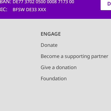
IBAN
DE77 3702 0500 0008 7173 00
D
BIC
BFSW DE33 XXX
ENGAGE
Donate
Become a supporting partner
Give a donation
Foundation