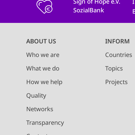
Sign of Hope e.V.
SozialBank
Main
ABOUT US
INFORM
navigation
Who we are
Countries
What we do
Topics
How we help
Projects
Quality
Networks
Transparency