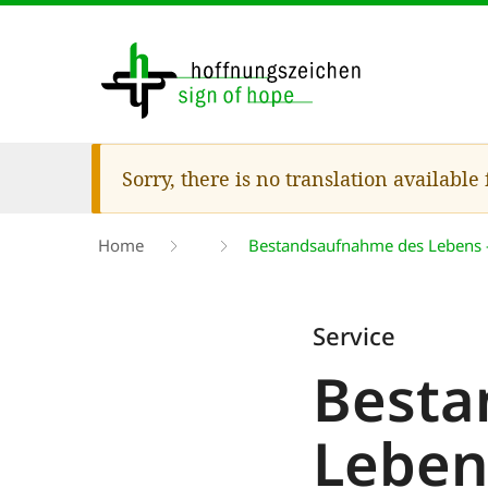
Skip
to
main
content
Warning
Sorry, there is no translation available
message
Breadcrumb
Home
Bestandsaufnahme des Lebens 
Service
Besta
Leben