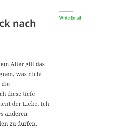
Write Email
ick nach
m Alter gilt das
egnen, was nicht
 die
h diese tiefe
ent der Liebe. Ich
es anderen
len zu dürfen.