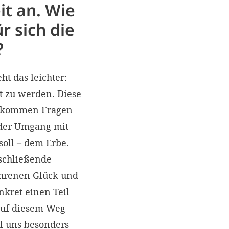
it an. Wie
r sich die
?
ht das leichter:
bt zu werden. Diese
em kommen Fragen
 der Umgang mit
oll – dem Erbe.
bschließende
ahrenen Glück und
nkret einen Teil
Auf diesem Weg
l uns besonders