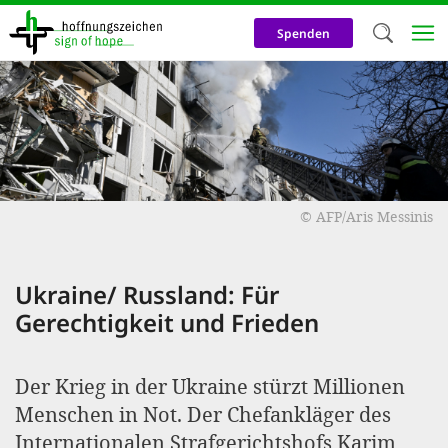
Direkt
zum
Spenden
Inhalt
Herzlich W
Wir verwen
auf unsere
Neben t
©
AFP/Aris Messinis
notwendig
nutzen wir
Ukraine/ Russland: Für
Cookies zu 
Gerechtigkeit und Frieden
Werbezwec
helfen un
Der Krieg in der Ukraine stürzt Millionen
Online-Ak
Menschen in Not. Der Chefankläger des
kosteneff
Internationalen Strafgerichtshofs Karim