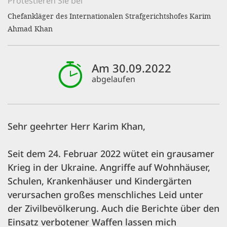
Protestieren Sie bei
'Cookie-Ein
Chefankläger des Internationalen Strafgerichtshofes Karim
anpa
Ahmad Khan
Impressum
ALLEN Z
Am 30.09.2022
abgelaufen
EINSTE
OPTIONALE
Sehr geehrter Herr Karim Khan,
Seit dem 24. Februar 2022 wütet ein grausamer
Krieg in der Ukraine. Angriffe auf Wohnhäuser,
Schulen, Krankenhäuser und Kindergärten
verursachen großes menschliches Leid unter
der Zivilbevölkerung. Auch die Berichte über den
Einsatz verbotener Waffen lassen mich