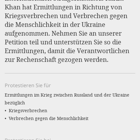
gestalten,
Khan hat Ermittlungen in Richtung von
bestmö
Kriegsverbrechen und Verbrechen gegen
Nutzererlebn
die Menschlichkeit in der Ukraine
aufgenommen. Nehmen Sie an unserer
und 
Petition teil und unterstützen Sie so die
Unterstütz
Ermittlungen, damit die Verantwortlichen
unsere A
zur Rechenschaft gezogen werden.
gewinnen. 
den Einsatz
akzeptiere
Protestieren Sie für
optionale
Ermittlungen im Krieg zwischen Russland und der Ukraine
bezüglich
ablehne
• Kriegsverbrechen
Einstellun
• Verbrechen gegen die Menschlichkeit
Sie jede
Fußberei