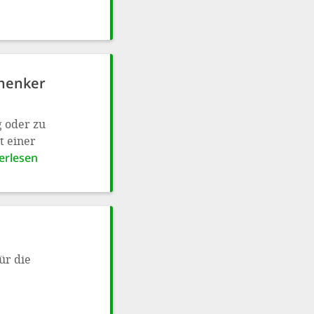
henker
g oder zu
t einer
erlesen
ür die