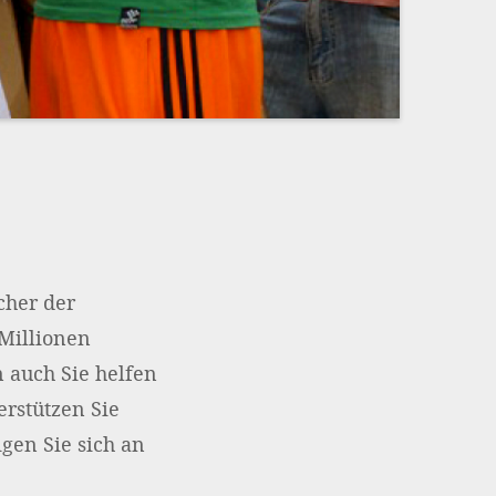
Impressum
OPTIONALE ABLEHNEN
EINS
cher der
 Millionen
 auch Sie helfen
erstützen Sie
gen Sie sich an