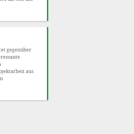
etet gegenüber
eressante
n
ojektarbeit aus
en