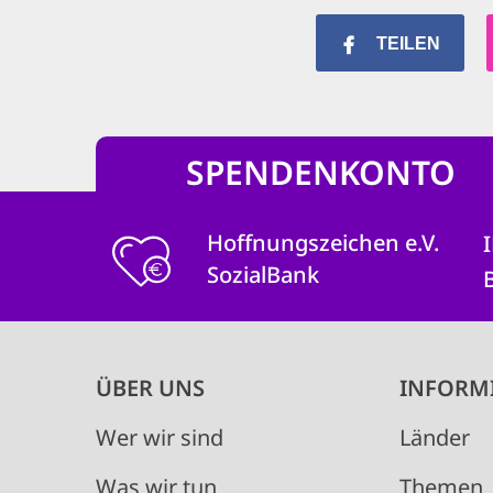
TEILEN
SPENDENKONTO
Hoffnungszeichen e.V.
SozialBank
Main
ÜBER UNS
INFORM
navigation
Wer wir sind
Länder
Was wir tun
Themen