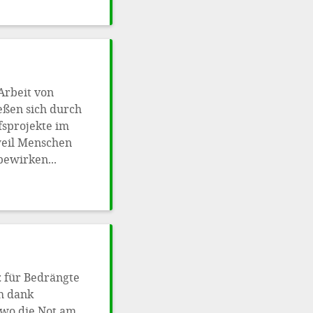
Arbeit von
eßen sich durch
fsprojekte im
weil Menschen
bewirken...
z für Bedrängte
h dank
 wo die Not am