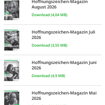
Hoffnungszeichen-Magazin
gestalten,
August 2026
bestmö
Download (4,04 MB)
Nutzererlebn
und 
Hoffnungszeichen-Magazin Juli
Unterstütz
2026
unsere A
Download (3,55 MB)
gewinnen. 
den Einsatz
Hoffnungszeichen-Magazin Juni
akzeptiere
2026
optionale
Download (4,9 MB)
ablehne
Einstellun
Sie jede
Hoffnungszeichen-Magazin Mai
2026
Fußberei