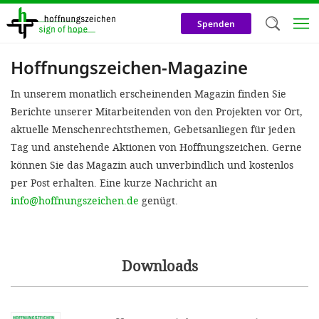
Direkt
zum
Spenden
Inhalt
Hoffnungszeichen-Magazine
Herzlich W
In unserem monatlich erscheinenden Magazin finden Sie
Wir verwen
Berichte unserer Mitarbeitenden von den Projekten vor Ort,
auf unsere
aktuelle Menschenrechtsthemen, Gebetsanliegen für jeden
Neben t
Tag und anstehende Aktionen von Hoffnungszeichen. Gerne
können Sie das Magazin auch unverbindlich und kostenlos
notwendig
per Post erhalten. Eine kurze Nachricht an
nutzen wir
info@hoffnungszeichen.de
genügt.
Cookies zu 
Werbezwec
helfen un
Downloads
Online-Ak
kosteneff