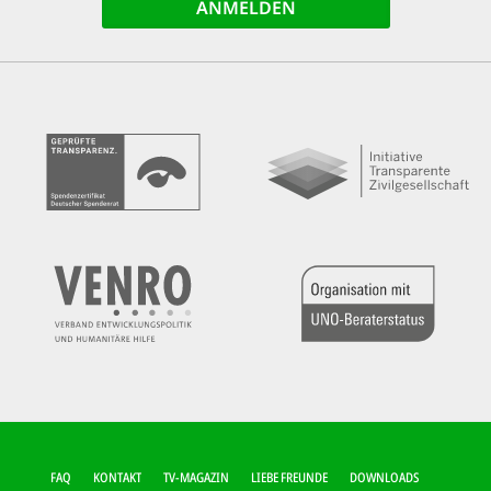
FUSSZEILEN-M
FAQ
KONTAKT
TV-MAGAZIN
LIEBE FREUNDE
DOWNLOADS