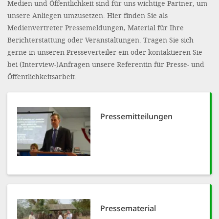
Medien und Öffentlichkeit sind für uns wichtige Partner, um
gestalten,
unsere Anliegen umzusetzen. Hier finden Sie als
bestmö
Medienvertreter Pressemeldungen, Material für Ihre
Nutzererlebn
Berichterstattung oder Veranstaltungen. Tragen Sie sich
und 
gerne in unseren Presseverteiler ein oder kontaktieren Sie
bei (Interview-)Anfragen unsere Referentin für Presse- und
Unterstütz
Öffentlichkeitsarbeit.
unsere A
gewinnen. 
den Einsatz
Pressemitteilungen
akzeptiere
optionale
ablehne
Einstellun
Sie jede
Pressematerial
Fußberei