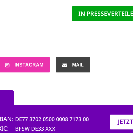
INSTAGRAM
MAIL
IBAN
DE77 3702 0500 0008 7173 00
JETZ
BIC
BFSW DE33 XXX