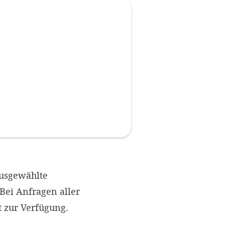
Impressum
OPTIONALE ABLEHNEN
EINS
ausgewählte
Bei Anfragen aller
t zur Verfügung.