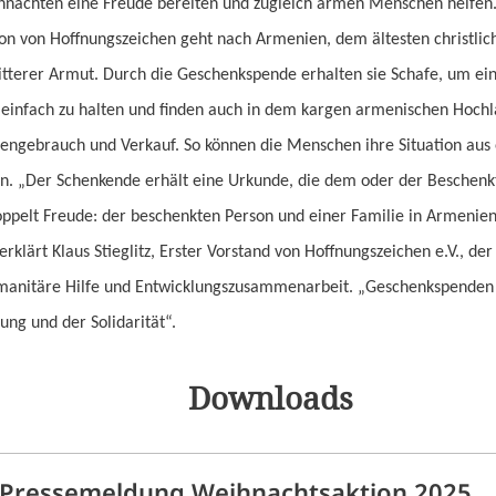
nachten eine Freude bereiten und zugleich armen Menschen helfen. 
n von Hoffnungszeichen geht nach Armenien, dem ältesten christlic
bitterer Armut. Durch die Geschenkspende erhalten sie Schafe, um ei
 einfach zu halten und finden auch in dem kargen armenischen Hochlan
engebrauch und Verkauf. So können die Menschen ihre Situation aus 
ern. „Der Schenkende erhält eine Urkunde, die dem oder der Beschen
oppelt Freude: der beschenkten Person und einer Familie in Armenien
erklärt Klaus Stieglitz, Erster Vorstand von Hoffnungszeichen e.V., de
anitäre Hilfe und Entwicklungszusammenarbeit. „Geschenkspenden s
ung und der Solidarität“.
Downloads
Pressemeldung Weihnachtsaktion 2025