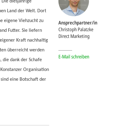
Die diesjährige
hen Land der Welt. Dort
ne eigene Viehzucht zu
Ansprechpartner/in
Christoph Palatzke
d Futter. Sie liefern
Direct Marketing
eigener Kraft nachhaltig
kten überreicht werden
E-Mail schreiben
, die dank der Schafe
r Konstanzer Organisation
ind eine Botschaft der