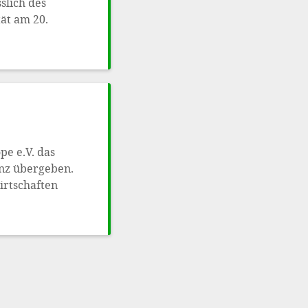
slich des
ät am 20.
pe e.V. das
anz übergeben.
irtschaften