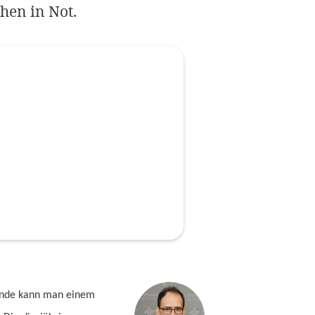
hen in Not.
Impressum
OPTIONALE ABLEHNEN
EINS
pende kann man einem