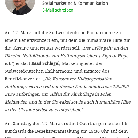
Sozialmarketing & Kommunikation
'Cookie-Ein
E-Mail schreiben
anpa
Impressum
Am 12. März lädt die Südwestdeutsche Philharmonie zu
ALLEN Z
einem Benefizkonzert ein, mit dem die humanitäre Hilfe für
die Ukraine unterstützt werden soll.
„Der Erlös geht an den
EINSTE
Ukraine-Nothilfefonds von Hoffnungszeichen | Sign of Hope
e.V.“,
erklärt
Basil Schlegel
, Marketingleiter der
OPTIONALE
Südwestdeutschen Philharmonie und Initiator des
Benefizkonzertes.
„Die Konstanzer Hilfsorganisation
Hoffnungszeichen will mit diesem Fonds mindestens 100.000
Euro aufbringen, um Hilfen für Flüchtlinge in Polen,
Moldawien und in der Slowakei sowie auch humanitäre Hilfe
in der Ukraine selbst zu ermöglichen.“
Am Samstag, den 12. März eröffnet Oberbürgermeister Uli
Burchardt die Benefizveranstaltung um 15:30 Uhr auf dem