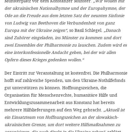
Münsterplatz vor dem Konstanzer Münster.
„Wir wollen mit
der ukrainischen Nationalhymne und der Europahymne, der
Ode an die Freude aus dem letzten Satz der neunten Sinfonie
von Ludwig van Beethoven die Verbundenheit von ganz
Europa mit der Ukraine zeigen“
, so Basil Schlegel.
„Danach
sind Zuhörer eingeladen, ins Münster zu kommen und dort
zwei Ensembles der Philharmonie zu lauschen. Zudem wird es
eine interkonfessionelle Andacht geben, bei der wir allen
Opfern dieses Krieges gedenken wollen.“
Der Eintritt zur Veranstaltung ist kostenfrei. Die Philharmonie
hofft auf zahlreiche Spenden, um den Ukraine-Nothilfefonds
gut unterstützen zu können. Hoffnungszeichen, die
Organisation für Menschenrechte, humanitäre Hilfe und
Entwicklungszusammenarbeit aus Konstanz hat bereits
mehrere Hilfslieferungen auf den Weg gebracht.
„Aktuell ist
ein Einsatzteam von Hoffnungszeichen an der slowakisch-
ukrainischen Grenze, um dort weitere Hilfsmaßnahmen zu
organisieren, die auch direkt in die Ukraine gehen“
, erklärt