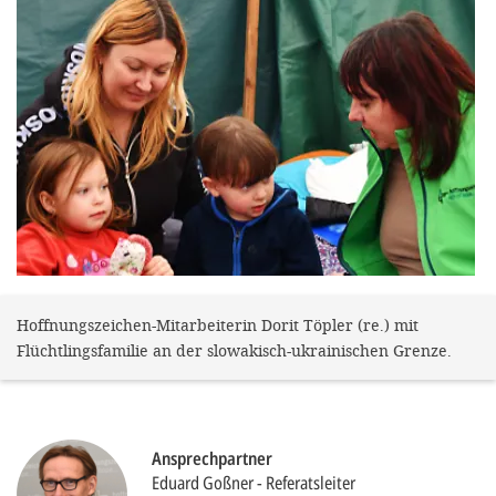
gestalten,
bestmö
Nutzererlebn
und 
Unterstütz
unsere A
gewinnen. 
den Einsatz
akzeptiere
Hoffnungszeichen-Mitarbeiterin Dorit Töpler (re.) mit
optionale
Flüchtlingsfamilie an der slowakisch-ukrainischen Grenze.
ablehne
Einstellun
Sie jede
Ansprechpartner
Fußberei
Eduard Goßner
Referatsleiter