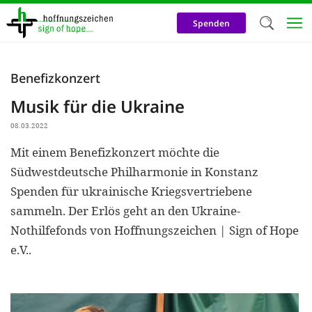
Direkt
zum
Spenden
Inhalt
Herzlich W
Benefizkonzert
Wir verwen
Musik für die Ukraine
auf unsere
08.03.2022
Neben t
Mit einem Benefizkonzert möchte die
notwendig
Südwestdeutsche Philharmonie in Konstanz
nutzen wir
Spenden für ukrainische Kriegsvertriebene
Cookies zu 
sammeln. Der Erlös geht an den Ukraine-
Nothilfefonds von Hoffnungszeichen | Sign of Hope
Werbezwec
e.V..
helfen un
Online-Ak
kosteneff