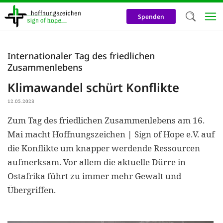
Direkt
zum
Spenden
Inhalt
Herzlich W
Internationaler Tag des friedlichen
Zusammenlebens
Wir verwen
Klimawandel schürt Konflikte
auf unsere
Neben t
12.05.2023
notwendig
Zum Tag des friedlichen Zusammenlebens am 16.
nutzen wir
Mai macht Hoffnungszeichen | Sign of Hope e.V. auf
die Konflikte um knapper werdende Ressourcen
Cookies zu 
aufmerksam. Vor allem die aktuelle Dürre in
Werbezwec
Ostafrika führt zu immer mehr Gewalt und
helfen un
Übergriffen.
Online-Ak
kosteneff