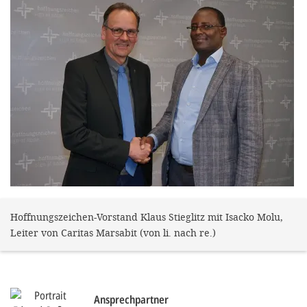
gestalten,
bestmö
Nutzererlebn
und 
Unterstütz
unsere A
gewinnen. 
den Einsatz
akzeptiere
optionale
Hoffnungszeichen-Vorstand Klaus Stieglitz mit Isacko Molu,
ablehne
Leiter von Caritas Marsabit (von li. nach re.)
Einstellun
Sie jede
Fußberei
Ansprechpartner