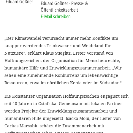
'Cookie-Ein
Eduard Goßner
Presse- &
Öffentlichkeitsarbeit
anpa
E-Mail schreiben
Impressum
ALLEN Z
„Der Klimawandel verursacht immer mehr Konflikte um
knapper werdendes Trinkwasser und Weideland für
EINSTE
Nutztiere“, erklärt Klaus Stieglitz, Erster Vorstand von
Hoffnungszeichen, der Organisation für Menschenrechte,
humanitäre Hilfe und Entwicklungszusammenarbeit. „Wir
OPTIONALE
sehen eine zunehmende Konkurrenz um lebenswichtige
Ressourcen, etwa im nördlichen Kenia oder im Südsudan“.
Die Konstanzer Organisation Hoffnungszeichen engagiert sich
seit 40 Jahren in Ostafrika. Gemeinsam mit lokalen Partner
werden Projekte der Entwicklungszusammenarbeit und
humanitären Hilfe umgesetzt. Isacko Molu, der Leiter von
Caritas Marsabit, schätzt die Zusammenarbeit mit