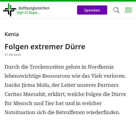
Direkt
zum
Spenden
Inhalt
Herzlich W
Kenia
Wir verwen
Folgen extremer Dürre
auf unsere
27.06.2023
Neben t
Durch die Trockenzeiten gehen in Nordkenia
notwendig
lebenswichtige Ressourcen wie das Vieh verloren.
nutzen wir
Isacko Jirma Molu, der Leiter unseres Partners
Cookies zu 
Caritas Marsabit, erklärt, welche Folgen die Dürre
Werbezwec
für Mensch und Tier hat und in welcher
helfen un
Notsituation sich die Betroffenen wiederfinden.
Online-Ak
kosteneff