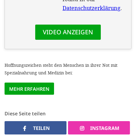
'Cookie-Ein
anpa
Impressum
ALLEN Z
EINSTE
Hoffnungszeichen steht den Menschen in ihrer Not mit
OPTIONALE
Spezialnahrung und Medizin bei:
MEHR ERFAHREN
Diese Seite teilen
TEILEN
INSTAGRAM