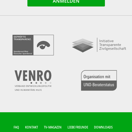
FUSSZEILEN-M
FAQ
KONTAKT
TV-MAGAZIN
LIEBE FREUNDE
DOWNLOADS
ENÜ