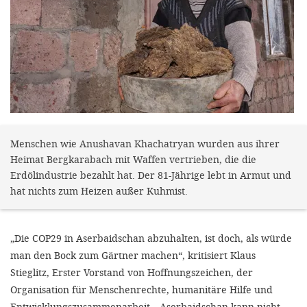
gestalten,
bestmö
Nutzererlebn
und 
Unterstütz
unsere A
gewinnen. 
Menschen wie Anushavan Khachatryan wurden aus ihrer
Heimat Bergkarabach mit Waffen vertrieben, die die
den Einsatz
Erdölindustrie bezahlt hat. Der 81-Jährige lebt in Armut und
akzeptiere
hat nichts zum Heizen außer Kuhmist.
optionale
ablehne
„Die COP29 in Aserbaidschan abzuhalten, ist doch, als würde
Einstellun
man den Bock zum Gärtner machen“, kritisiert Klaus
Sie jede
Stieglitz, Erster Vorstand von Hoffnungszeichen, der
Organisation für Menschenrechte, humanitäre Hilfe und
Fußberei
Entwicklungszusammenarbeit. „Aserbaidschan kann nicht