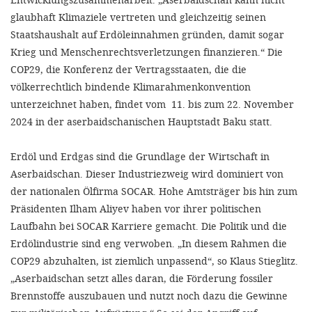
'Cookie-Ein
glaubhaft Klimaziele vertreten und gleichzeitig seinen
anpa
Staatshaushalt auf Erdöleinnahmen gründen, damit sogar
Krieg und Menschenrechtsverletzungen finanzieren.“ Die
Impressum
COP29, die Konferenz der Vertragsstaaten, die die
ALLEN Z
völkerrechtlich bindende Klimarahmenkonvention
unterzeichnet haben, findet vom 11. bis zum 22. November
2024 in der aserbaidschanischen Hauptstadt Baku statt.
EINSTE
Erdöl und Erdgas sind die Grundlage der Wirtschaft in
OPTIONALE
Aserbaidschan. Dieser Industriezweig wird dominiert von
der nationalen Ölfirma SOCAR. Hohe Amtsträger bis hin zum
Präsidenten Ilham Aliyev haben vor ihrer politischen
Laufbahn bei SOCAR Karriere gemacht. Die Politik und die
Erdölindustrie sind eng verwoben. „In diesem Rahmen die
COP29 abzuhalten, ist ziemlich unpassend“, so Klaus Stieglitz.
„Aserbaidschan setzt alles daran, die Förderung fossiler
Brennstoffe auszubauen und nutzt noch dazu die Gewinne