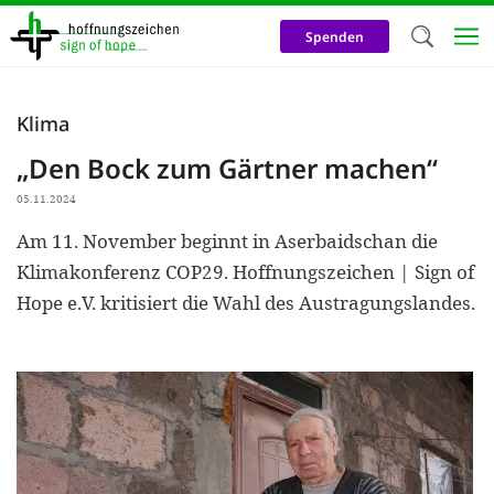
Direkt
zum
Spenden
Inhalt
Herzlich W
Klima
Wir verwen
„Den Bock zum Gärtner machen“
auf unsere
05.11.2024
Neben t
Am 11. November beginnt in Aserbaidschan die
notwendig
Klimakonferenz COP29. Hoffnungszeichen | Sign of
nutzen wir
Hope e.V. kritisiert die Wahl des Austragungslandes.
Cookies zu 
Werbezwec
helfen un
Online-Ak
kosteneff