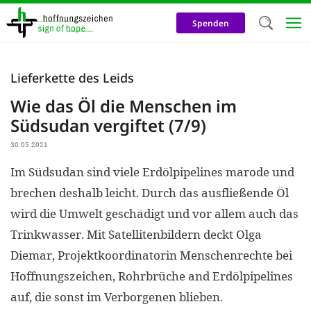
Direkt
zum
Spenden
Inhalt
Herzlich W
Lieferkette des Leids
Wir verwen
Wie das Öl die Menschen im
auf unsere
Südsudan vergiftet (7/9)
Neben t
30.05.2021
notwendig
Im Südsudan sind viele Erdölpipelines marode und
nutzen wir
brechen deshalb leicht. Durch das ausfließende Öl
Cookies zu 
wird die Umwelt geschädigt und vor allem auch das
Werbezwec
Trinkwasser. Mit Satellitenbildern deckt Olga
helfen un
Diemar, Projektkoordinatorin Menschenrechte bei
Online-Ak
Hoffnungszeichen, Rohrbrüche and Erdölpipelines
kosteneff
auf, die sonst im Verborgenen blieben.