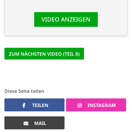
'Cookie-Ein
anpa
Impressum
ALLEN Z
EINSTE
ZUM NÄCHSTEN VIDEO (TEIL 8)
OPTIONALE
Diese Seite teilen
TEILEN
INSTAGRAM
MAIL