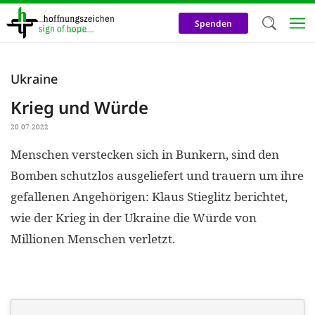
Direkt
zum
Spenden
Inhalt
Herzlich W
Ukraine
Wir verwen
Krieg und Würde
auf unsere
20.07.2022
Neben t
Menschen verstecken sich in Bunkern, sind den
notwendig
Bomben schutzlos ausgeliefert und trauern um ihre
nutzen wir
gefallenen Angehörigen: Klaus Stieglitz berichtet,
Cookies zu 
wie der Krieg in der Ukraine die Würde von
Werbezwec
Millionen Menschen verletzt.
helfen un
Online-Ak
kosteneff