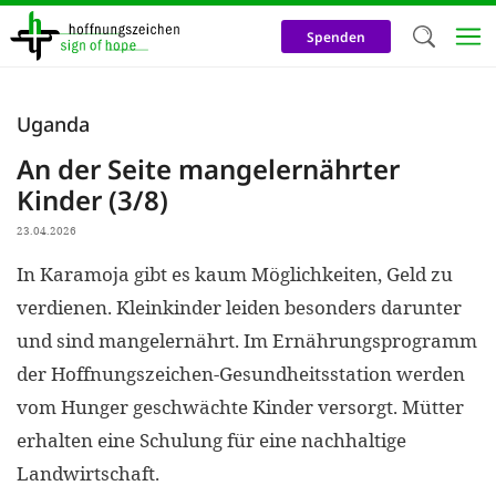
Direkt
zum
Spenden
Inhalt
Herzlich W
Uganda
Wir verwen
An der Seite mangelernährter
auf unsere
Kinder (3/8)
Neben t
23.04.2026
notwendig
In Karamoja gibt es kaum Möglichkeiten, Geld zu
nutzen wir
verdienen. Kleinkinder leiden besonders darunter
Cookies zu 
und sind mangelernährt. Im Ernährungsprogramm
Werbezwec
der Hoffnungszeichen-Gesundheitsstation werden
helfen un
vom Hunger geschwächte Kinder versorgt. Mütter
Online-Ak
erhalten eine Schulung für eine nachhaltige
kosteneff
Landwirtschaft.