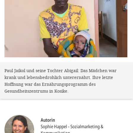
gestalten,
bestmö
Nutzererlebn
und 
Unterstütz
unsere A
gewinnen. 
den Einsatz
Paul Jaikol und seine Tochter Abigail: Das Mädchen war
krank und lebensbedrohlich unterernährt. Ihre letzte
akzeptiere
Hoffnung war das Ernährungsprogramm des
optionale
Gesundheitszentrums in Kosike.
ablehne
Einstellun
Sie jede
Autorin
Sophie Happel
Sozialmarketing &
Fußberei