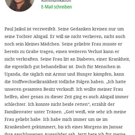
Kommunikation
'Cookie-Ein
E-Mail schreiben
anpa
Impressum
Paul Jaikol ist verzweifelt. Seine Gedanken kreisen nur um
seine Tochter Abigail. Er will sie nicht verlieren, nicht auch
ALLEN Z
noch sein kleines Mädchen. Seine geliebte Frau musste er
bereits zu Grabe tragen, einen weiteren Verlust kann er
EINSTE
nicht verkraften. Seine Frau litt an Diabetes, einer Krankheit,
die eigentlich gut behandelbar ist. Doch für Menschen in
OPTIONALE
Uganda, die täglich mit Armut und Hunger kämpfen, kann
die Stoffwechselkrankheit tödliche Folgen haben. „Ich hatte
unseren gesamten Besitz verkauft. Ich wollte meiner Frau
helfen, aber genau zu dieser Zeit ging es auch Abigail immer
schlechter. Ich konnte nicht beide retten“, erzählt der
Familienvater unter Tränen. „Gott weiß, wie sehr ich meine
Frau geliebt habe. Ich habe mich immer um sie im
Krankenbett gekümmert, bis ich eines Morgens im Januar
ihre geschlossenen Augenlider sah. Jetzt bete ich für meine