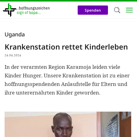
Direkt
zum
Spenden
Inhalt
Herzlich W
Uganda
Wir verwen
Krankenstation rettet Kinderleben
auf unsere
24.04.2024
Neben t
In der verarmten Region Karamoja leiden viele
notwendig
Kinder Hunger. Unsere Krankenstation ist zu einer
nutzen wir
hoffnungsspendenden Anlaufstelle für Eltern und
Cookies zu 
ihre unterernährten Kinder geworden.
Werbezwec
helfen un
Online-Ak
kosteneff