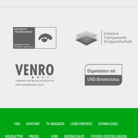
FUSSZEILEN-M
FAQ
KONTAKT
TV-MAGAZIN
LIEBE FREUNDE
DOWNLOADS
ENÜ
NEWSLETTER
PRESSE
JOBS
DATENSCHUTZ
COOKIE-EINSTELLUNGEN