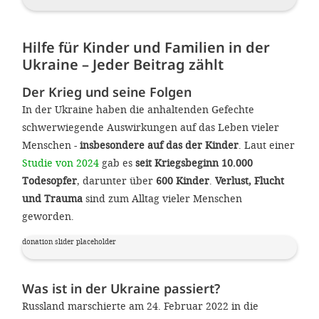
gestalten,
bestmö
Hilfe für Kinder und Familien in der
Nutzererlebn
Ukraine – Jeder Beitrag zählt
und 
Der Krieg und seine Folgen
Unterstütz
In der Ukraine haben die anhaltenden Gefechte
unsere A
schwerwiegende Auswirkungen auf das Leben vieler
gewinnen. 
Menschen -
insbesondere
auf das der Kinder
. Laut einer
Studie von 2024
gab es
seit Kriegsbeginn 10.000
den Einsatz
Todesopfer
, darunter über
600 Kinder
.
Verlust, Flucht
akzeptiere
und Trauma
sind zum Alltag vieler Menschen
optionale
geworden.
ablehne
donation slider placeholder
Einstellun
Sie jede
Was ist in der Ukraine passiert?
Fußberei
Russland marschierte am 24. Februar 2022 in die