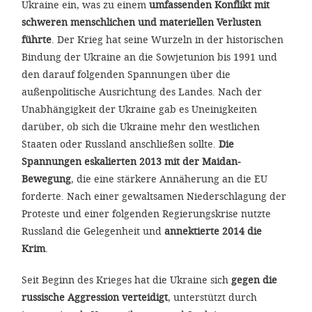
Ukraine ein, was zu einem
umfassenden Konflikt mit
'Cookie-Ein
schweren menschlichen und materiellen Verlusten
anpa
führte
. Der Krieg hat seine Wurzeln in der historischen
Impressum
Bindung der Ukraine an die Sowjetunion bis 1991 und
den darauf folgenden Spannungen über die
ALLEN Z
außenpolitische Ausrichtung des Landes. Nach der
Unabhängigkeit der Ukraine gab es Uneinigkeiten
EINSTE
darüber, ob sich die Ukraine mehr den westlichen
Staaten oder Russland anschließen sollte.
Die
OPTIONALE
Spannungen eskalierten 2013 mit der Maidan-
Bewegung
, die eine stärkere Annäherung an die EU
forderte. Nach einer gewaltsamen Niederschlagung der
Proteste und einer folgenden Regierungskrise nutzte
Russland die Gelegenheit und
annektierte 2014 die
Krim
.
Seit Beginn des Krieges hat die Ukraine sich
gegen die
russische Aggression verteidigt
, unterstützt durch