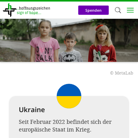
Direkt
zum
Spenden
Inhalt
Herzlich W
Wir verwen
auf unsere
Neben t
notwendig
©
MetaLab
nutzen wir
Cookies zu 
Werbezwec
Ukraine
helfen un
Seit Februar 2022 befindet sich der
Online-Ak
europäische Staat im Krieg.
kosteneff