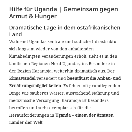
gestalten,
Hilfe für Uganda | Gemeinsam gegen
bestmö
Armut & Hunger
Nutzererlebn
Dramatische Lage in dem ostafrikanischen
und 
Land
Unterstütz
Während Ugandas zentrale und südliche Infrastruktur
sich langsam wieder von den anhaltenden
unsere A
klimabedingten Veränderungen erholt, sieht es in den
gewinnen. 
ländlichen Regionen Nord-Ugandas, ins Besondere in
den Einsatz
der Region Karamoja, weiterhin
dramatisch
aus. Der
akzeptiere
Klimawandel
verändert und
beeinflusst die Anbau- und
Ernährungsmöglichkeiten
. Es fehlen oft grundlegenden
optionale
Dinge wie sauberes Wasser, ausreichend Nahrung und
ablehne
medizinische Versorgung. Karamoja ist besonders
Einstellun
betroffen und steht exemplarisch für die
Herausforderungen in
Uganda – einem der ärmsten
Sie jede
Länder der Welt
.
Fußberei