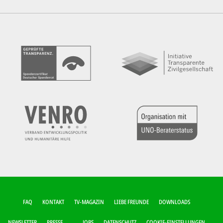
FUSSZEILEN-M
FAQ
KONTAKT
TV-MAGAZIN
LIEBE FREUNDE
DOWNLOADS
ENÜ
NEWSLETTER
PRESSE
JOBS
DATENSCHUTZ
COOKIE-EINSTELLUNGEN