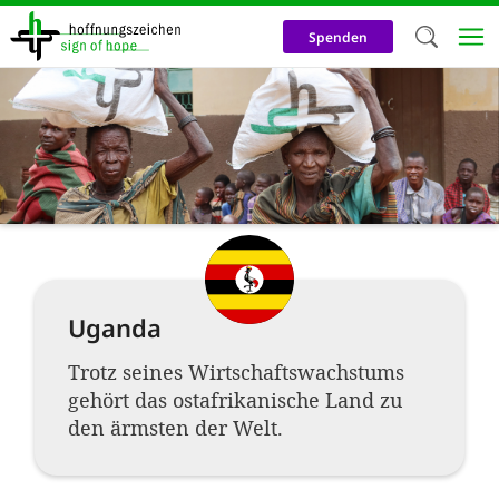
Direkt
zum
Spenden
Inhalt
Herzlich W
Wir verwen
auf unsere
Neben t
notwendig
nutzen wir
Uganda
Cookies zu 
Werbezwec
Trotz seines Wirtschaftswachstums
gehört das ostafrikanische Land zu
helfen un
den ärmsten der Welt.
Online-Ak
kosteneff