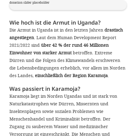
'Cookie-Ein
donation slider placeholder
anpa
Wie hoch ist die Armut in Uganda?
Impressum
Die Armut in Uganda ist in den letzten Jahren
drastisch
angestiegen
. Laut dem Human Development Report
ALLEN Z
2021/2022 sind
über 42 % der rund 46 Millionen
Einwohner von starker Armut
betroffen. Extreme
EINSTE
Dürren und die Folgen des Klimawandels erschweren
die Lebensbedingungen erheblich, vor allem im Norden
OPTIONALE
des Landes,
einschließlich der Region Karamoja
.
Was passiert in Karamoja?
Karamoja liegt im Norden Ugandas und ist stark von
Naturkatastrophen wie Dürren, Missernten und
Insektenplagen sowie sozialen Problemen wie
Menschenhandel und Kriminalität betroffen. Der
Zugang zu sauberem Wasser und medizinischer
Versorgung ist eingeschränkt. Die Menschen und