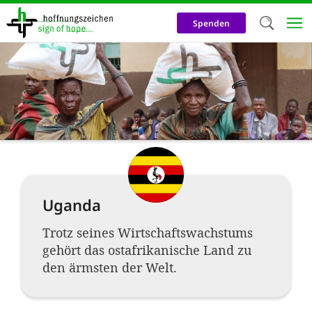
Direkt
zum
Spenden
Inhalt
Herzlich W
Wir verwen
auf unsere
Neben t
notwendig
nutzen wir
Uganda
Cookies zu 
Werbezwec
Trotz seines Wirtschaftswachstums
gehört das ostafrikanische Land zu
helfen un
den ärmsten der Welt.
Online-Ak
kosteneff