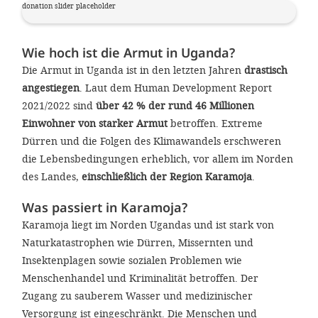
'Cookie-Ein
donation slider placeholder
anpa
Wie hoch ist die Armut in Uganda?
Impressum
Die Armut in Uganda ist in den letzten Jahren
drastisch
angestiegen
. Laut dem Human Development Report
ALLEN Z
2021/2022 sind
über 42 % der rund 46 Millionen
Einwohner von starker Armut
betroffen. Extreme
EINSTE
Dürren und die Folgen des Klimawandels erschweren
die Lebensbedingungen erheblich, vor allem im Norden
OPTIONALE
des Landes,
einschließlich der Region Karamoja
.
Was passiert in Karamoja?
Karamoja liegt im Norden Ugandas und ist stark von
Naturkatastrophen wie Dürren, Missernten und
Insektenplagen sowie sozialen Problemen wie
Menschenhandel und Kriminalität betroffen. Der
Zugang zu sauberem Wasser und medizinischer
Versorgung ist eingeschränkt. Die Menschen und