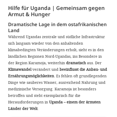
gestalten,
Hilfe für Uganda | Gemeinsam gegen
bestmö
Armut & Hunger
Nutzererlebn
Dramatische Lage in dem ostafrikanischen
und 
Land
Unterstütz
Während Ugandas zentrale und südliche Infrastruktur
sich langsam wieder von den anhaltenden
unsere A
klimabedingten Veränderungen erholt, sieht es in den
gewinnen. 
ländlichen Regionen Nord-Ugandas, ins Besondere in
den Einsatz
der Region Karamoja, weiterhin
dramatisch
aus. Der
akzeptiere
Klimawandel
verändert und
beeinflusst die Anbau- und
Ernährungsmöglichkeiten
. Es fehlen oft grundlegenden
optionale
Dinge wie sauberes Wasser, ausreichend Nahrung und
ablehne
medizinische Versorgung. Karamoja ist besonders
Einstellun
betroffen und steht exemplarisch für die
Herausforderungen in
Uganda – einem der ärmsten
Sie jede
Länder der Welt
.
Fußberei