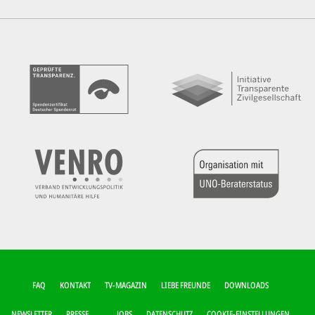
FUSSZEILEN-M
FAQ
KONTAKT
TV-MAGAZIN
LIEBE FREUNDE
DOWNLOADS
ENÜ
NEWSLETTER
PRESSE
JOBS
DATENSCHUTZ
COOKIE-EINSTELLUNGEN