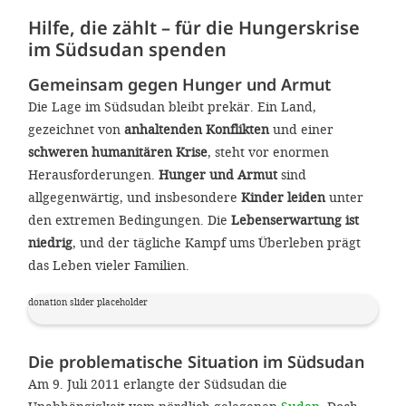
gestalten,
Hilfe, die zählt – für die Hungerskrise
bestmö
im Südsudan spenden
Nutzererlebn
Gemeinsam gegen Hunger und Armut
und 
Die Lage im Südsudan bleibt prekär. Ein Land,
Unterstütz
gezeichnet von
anhaltenden Konflikten
und einer
schweren humanitären Krise
, steht vor enormen
unsere A
Herausforderungen.
Hunger und Armut
sind
gewinnen. 
allgegenwärtig, und insbesondere
Kinder leiden
unter
den Einsatz
den extremen Bedingungen. Die
Lebenserwartung ist
akzeptiere
niedrig
, und der tägliche Kampf ums Überleben prägt
das Leben vieler Familien.
optionale
ablehne
donation slider placeholder
Einstellun
Sie jede
Die problematische Situation im Südsudan
Am 9. Juli 2011 erlangte der Südsudan die
Fußberei