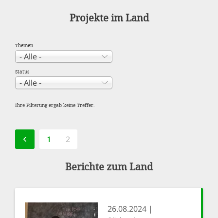
Projekte im Land
Themen
Status
Ihre Filterung ergab keine Treffer.
Seitennummerierung
VORHERIGE SEITE
PAGE
1
AKTUELLE
2
SEITE
Berichte zum Land
26.08.2024