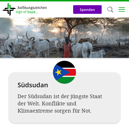
Direkt
zum
Spenden
Inhalt
Herzlich W
Wir verwen
auf unsere
Neben t
notwendig
nutzen wir
Südsudan
Cookies zu 
Werbezwec
Der Südsudan ist der jüngste Staat
der Welt. Konflikte und
helfen un
Klimaextreme sorgen für Not.
Online-Ak
kosteneff