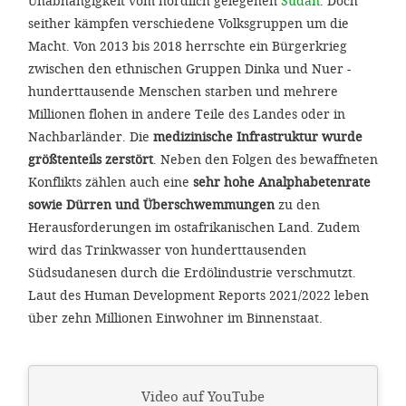
Unabhängigkeit vom nördlich gelegenen
Sudan
. Doch
'Cookie-Ein
seither kämpfen verschiedene Volksgruppen um die
anpa
Macht. Von 2013 bis 2018 herrschte ein Bürgerkrieg
zwischen den ethnischen Gruppen Dinka und Nuer -
Impressum
hunderttausende Menschen starben und mehrere
ALLEN Z
Millionen flohen in andere Teile des Landes oder in
Nachbarländer. Die
medizinische Infrastruktur wurde
größtenteils zerstört
. Neben den Folgen des bewaffneten
EINSTE
Konflikts zählen auch eine
sehr hohe Analphabetenrate
sowie Dürren und Überschwemmungen
zu den
OPTIONALE
Herausforderungen im ostafrikanischen Land. Zudem
wird das Trinkwasser von hunderttausenden
Südsudanesen durch die Erdölindustrie verschmutzt.
Laut des Human Development Reports 2021/2022 leben
über zehn Millionen Einwohner im Binnenstaat.