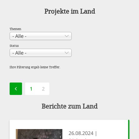
Projekte im Land
Themen
Status
Ihre Filterung ergab keine Treffer.
Seitennummerierung
VORHERIGE SEITE
PAGE
1
AKTUELLE
2
SEITE
Berichte zum Land
26.08.2024