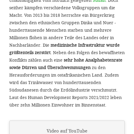
Unabhängigkeit vom nördlich gelegenen
Sudan
. Doch
'Cookie-Ein
seither kämpfen verschiedene Volksgruppen um die
anpa
Macht. Von 2013 bis 2018 herrschte ein Bürgerkrieg
zwischen den ethnischen Gruppen Dinka und Nuer -
Impressum
hunderttausende Menschen starben und mehrere
ALLEN Z
Millionen flohen in andere Teile des Landes oder in
Nachbarländer. Die
medizinische Infrastruktur wurde
größtenteils zerstört
. Neben den Folgen des bewaffneten
EINSTE
Konflikts zählen auch eine
sehr hohe Analphabetenrate
sowie Dürren und Überschwemmungen
zu den
OPTIONALE
Herausforderungen im ostafrikanischen Land. Zudem
wird das Trinkwasser von hunderttausenden
Südsudanesen durch die Erdölindustrie verschmutzt.
Laut des Human Development Reports 2021/2022 leben
über zehn Millionen Einwohner im Binnenstaat.