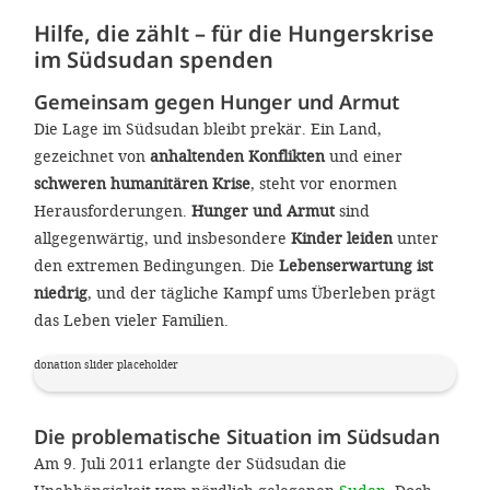
gestalten,
Hilfe, die zählt – für die Hungerskrise
bestmö
im Südsudan spenden
Nutzererlebn
Gemeinsam gegen Hunger und Armut
und 
Die Lage im Südsudan bleibt prekär. Ein Land,
Unterstütz
gezeichnet von
anhaltenden Konflikten
und einer
schweren humanitären Krise
, steht vor enormen
unsere A
Herausforderungen.
Hunger und Armut
sind
gewinnen. 
allgegenwärtig, und insbesondere
Kinder leiden
unter
den Einsatz
den extremen Bedingungen. Die
Lebenserwartung ist
akzeptiere
niedrig
, und der tägliche Kampf ums Überleben prägt
das Leben vieler Familien.
optionale
ablehne
donation slider placeholder
Einstellun
Sie jede
Die problematische Situation im Südsudan
Am 9. Juli 2011 erlangte der Südsudan die
Fußberei