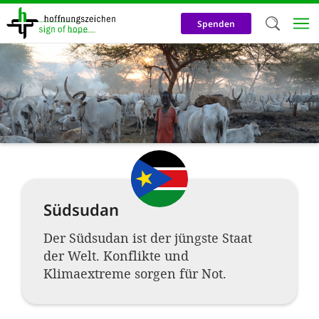
Direkt
zum
Spenden
Inhalt
Herzlich W
Wir verwen
auf unsere
Neben t
notwendig
nutzen wir
Südsudan
Cookies zu 
Werbezwec
Der Südsudan ist der jüngste Staat
der Welt. Konflikte und
helfen un
Klimaextreme sorgen für Not.
Online-Ak
kosteneff