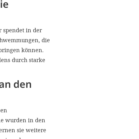
ie
r spendet in der
rschwemmungen, die
 bringen können.
dens durch starke
 an den
len
ie wurden in den
ernen sie weitere