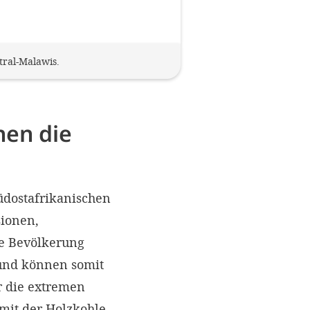
tral-Malawis.
hen die
üdostafrikanischen
ionen,
e Bevölkerung
 und können somit
r die extremen
mit der Holzkohle