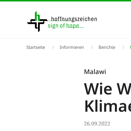
Direkt
zum
Inhalt
Pfadnavigation
Startseite
Informieren
Berichte
W
Malawi
Wie W
Klima
26.09.2022