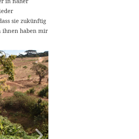
r in naher
ieder
ass sie zukünftig
n ihnen haben mir