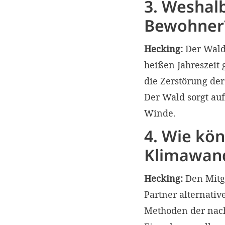
3. Weshalb
Bewohner
Hecking:
Der Wald 
heißen Jahreszeit
die Zerstörung de
Der Wald sorgt au
Winde.
4. Wie kö
Klimawand
Hecking:
Den Mitg
Partner alternati
Methoden der nach