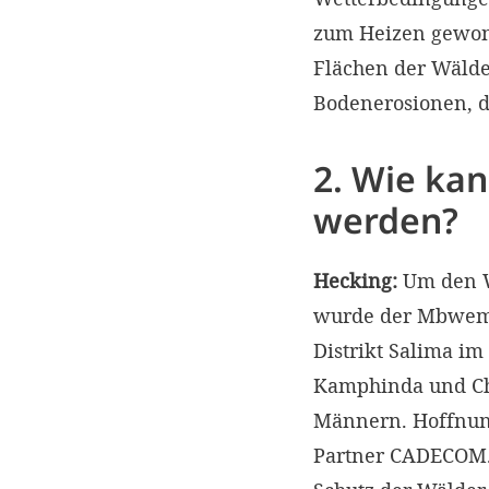
zum Heizen gewonn
Flächen der Wälder
Bodenerosionen, d
2. Wie ka
werden?
Hecking:
Um den W
wurde der Mbwemb
Distrikt Salima im
Kamphinda und Ch
Männern. Hoffnung
Partner CADECOM. 