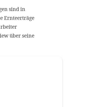
Impressum
en sind in
ie Ernteerträge
OPTIONALE ABLEHNEN
EINS
rbeiter
view über seine