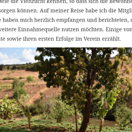
ie die Viehzucht kennen, so dass sich die Bewohne
sorgen können. Auf meiner Reise habe ich die Mitgl
e haben mich herzlich empfangen und berichteten, d
weitere Einnahmequelle nutzen möchten. Einige vo
te sowie ihren ersten Erfolge im Verein erzählt.