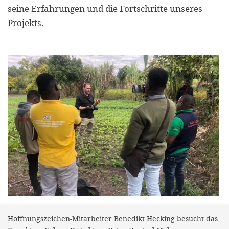
efficient, 
seine Erfahrungen und die Fortschritte unseres
the best po
Projekts.
experien
gain new 
for our wo
accept t
cookies or
optional c
can adj
settings a
in the fo
'Cookie s
Imprint
Hoffnungszeichen-Mitarbeiter Benedikt Hecking besucht das
AGREE W