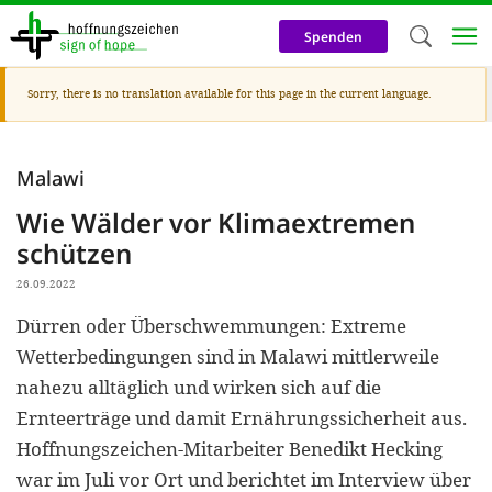
Skip
to
Spenden
main
content
Warning
Sorry, there is no translation available for this page in the current language.
Welc
message
We use c
Malawi
our web
Wie Wälder vor Klimaextremen
addit
schützen
technicall
26.09.2022
cookies, w
Dürren oder Überschwemmungen: Extreme
cookies fo
Wetterbedingungen sind in Malawi mittlerweile
and adv
nahezu alltäglich und wirken sich auf die
purposes. 
Ernteerträge und damit Ernährungssicherheit aus.
us to make
Hoffnungszeichen-Mitarbeiter Benedikt Hecking
activiti
war im Juli vor Ort und berichtet im Interview über