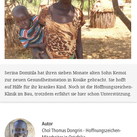
gestalten,
bestmö
Nutzererlebn
und 
Unterstütz
unsere A
gewinnen. 
den Einsatz
Serina Domitila hat ihren sieben Monate alten Sohn Kemoi
zur neuen Gesundheitsstation in Kosike gebracht. Sie hofft
akzeptiere
auf Hilfe für ihr krankes Kind. Noch ist die Hoffnungszeichen-
optionale
Klinik im Bau, trotzdem erfährt sie hier schon Unterstützung.
ablehne
Einstellun
Sie jede
Autor
Chol Thomas Dongrin
Hoffnungszeichen-
Fußberei