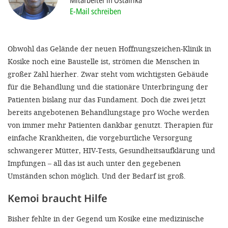
Mitarbeiter in Ostafrika
'Cookie-Ein
E-Mail schreiben
anpa
Impressum
Obwohl das Gelände der neuen Hoffnungszeichen-Klinik in
Kosike noch eine Baustelle ist, strömen die Menschen in
ALLEN Z
großer Zahl hierher. Zwar steht vom wichtigsten Gebäude
für die Behandlung und die stationäre Unterbringung der
EINSTE
Patienten bislang nur das Fundament. Doch die zwei jetzt
bereits angebotenen Behandlungstage pro Woche werden
OPTIONALE
von immer mehr Patienten dankbar genutzt. Therapien für
einfache Krankheiten, die vorgeburtliche Versorgung
schwangerer Mütter, HIV-Tests, Gesundheitsaufklärung und
Impfungen – all das ist auch unter den gegebenen
Umständen schon möglich. Und der Bedarf ist groß.
Kemoi braucht Hilfe
Bisher fehlte in der Gegend um Kosike eine medizinische