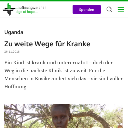
Direkt
zum
Spenden
Inhalt
Herzlich W
Uganda
Wir verwen
Zu weite Wege für Kranke
auf unsere
26.11.2018
Neben t
Ein Kind ist krank und unterernährt – doch der
notwendig
Weg in die nächste Klinik ist zu weit. Für die
nutzen wir
Menschen in Kosike ändert sich das – sie sind voller
Cookies zu 
Hoffnung.
Werbezwec
helfen un
Online-Ak
kosteneff