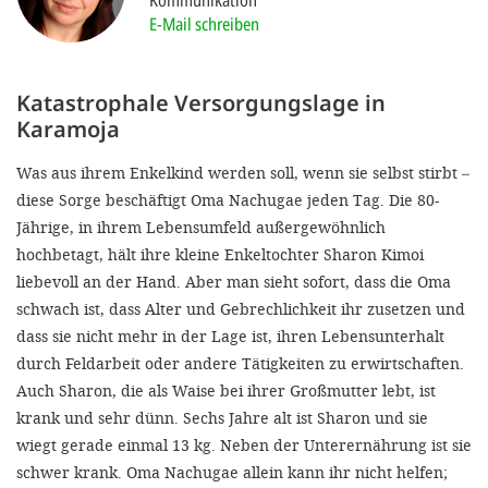
Kommunikation
'Cookie-Ein
E-Mail schreiben
anpa
Impressum
Katastrophale Versorgungslage in
Karamoja
ALLEN Z
Was aus ihrem Enkelkind werden soll, wenn sie selbst stirbt –
EINSTE
diese Sorge beschäftigt Oma Nachugae jeden Tag. Die 80-
Jährige, in ihrem Lebensumfeld außergewöhnlich
OPTIONALE
hochbetagt, hält ihre kleine Enkeltochter Sharon Kimoi
liebevoll an der Hand. Aber man sieht sofort, dass die Oma
schwach ist, dass Alter und Gebrechlichkeit ihr zusetzen und
dass sie nicht mehr in der Lage ist, ihren Lebensunterhalt
durch Feldarbeit oder andere Tätigkeiten zu erwirtschaften.
Auch Sharon, die als Waise bei ihrer Großmutter lebt, ist
krank und sehr dünn. Sechs Jahre alt ist Sharon und sie
wiegt gerade einmal 13 kg. Neben der Unterernährung ist sie
schwer krank. Oma Nachugae allein kann ihr nicht helfen;