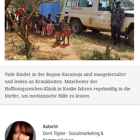
gestalten,
bestmö
Nutzererlebn
und 
Unterstütz
unsere A
gewinnen. 
den Einsatz
Viele Kinder in der Region Karamoja sind mangelernährt
und leiden an Krankheiten. Mitarbeiter der
akzeptiere
Hoffnungszeichen-Klinik in Kosike fahren regelmäßig in die
optionale
Dörfer, um medizinische Hilfe zu leisten.
ablehne
Einstellun
Sie jede
Autorin
Dorit Töpler
Sozialmarketing &
Fußberei