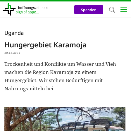
Direkt
zum
Spenden
Inhalt
Herzlich W
Uganda
Wir verwen
Hungergebiet Karamoja
auf unsere
20.12.2021
Neben t
Trockenheit und Konflikte um Wasser und Vieh
notwendig
machen die Region Karamoja zu einem
nutzen wir
Hungergebiet. Wir stehen Bedürftigen mit
Cookies zu 
Nahrungsmitteln bei.
Werbezwec
helfen un
Online-Ak
kosteneff