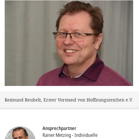
gestalten,
bestmö
Nutzererlebn
und 
Unterstütz
unsere A
gewinnen. 
den Einsatz
akzeptiere
optionale
Reimund Reubelt, Erster Vorstand von Hoffnungszeichen e.V.
ablehne
Einstellun
Sie jede
Ansprechpartner
Fußberei
Rainer Metzing
Individuelle