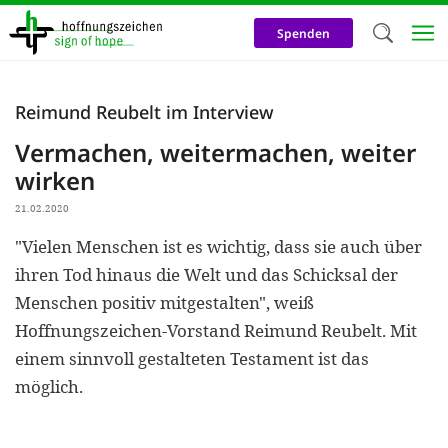
Direkt
zum
Spenden
Inhalt
Herzlich W
Reimund Reubelt im Interview
Wir verwen
Vermachen, weitermachen, weiter
auf unsere
wirken
Neben t
21.02.2020
notwendig
"Vielen Menschen ist es wichtig, dass sie auch über
nutzen wir
ihren Tod hinaus die Welt und das Schicksal der
Cookies zu 
Menschen positiv mitgestalten", weiß
Hoffnungszeichen-Vorstand Reimund Reubelt. Mit
Werbezwec
einem sinnvoll gestalteten Testament ist das
helfen un
möglich.
Online-Ak
kosteneff