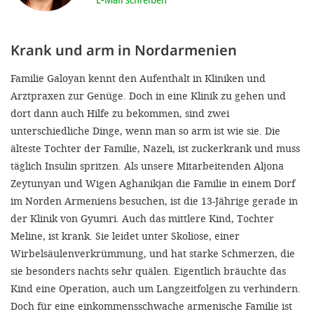
'Cookie-Ein
anpa
Krank und arm in Nordarmenien
Impressum
Familie Galoyan kennt den Aufenthalt in Kliniken und
ALLEN Z
Arztpraxen zur Genüge. Doch in eine Klinik zu gehen und
dort dann auch Hilfe zu bekommen, sind zwei
EINSTE
unterschiedliche Dinge, wenn man so arm ist wie sie. Die
älteste Tochter der Familie, Nazeli, ist zuckerkrank und muss
OPTIONALE
täglich Insulin spritzen. Als unsere Mitarbeitenden Aljona
Zeytunyan und Wigen Aghanikjan die Familie in einem Dorf
im Norden Armeniens besuchen, ist die 13-Jährige gerade in
der Klinik von Gyumri. Auch das mittlere Kind, Tochter
Meline, ist krank. Sie leidet unter Skoliose, einer
Wirbelsäulenverkrümmung, und hat starke Schmerzen, die
sie besonders nachts sehr quälen. Eigentlich bräuchte das
Kind eine Operation, auch um Langzeitfolgen zu verhindern.
Doch für eine einkommensschwache armenische Familie ist