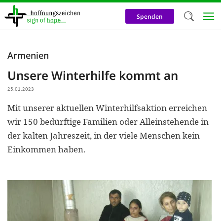
Direkt
zum
Spenden
Inhalt
Herzlich W
Armenien
Wir verwen
Unsere Winterhilfe kommt an
auf unsere
25.01.2023
Neben t
Mit unserer aktuellen Winterhilfsaktion erreichen
notwendig
wir 150 bedürftige Familien oder Alleinstehende in
nutzen wir
der kalten Jahreszeit, in der viele Menschen kein
Cookies zu 
Einkommen haben.
Werbezwec
helfen un
Online-Ak
kosteneff