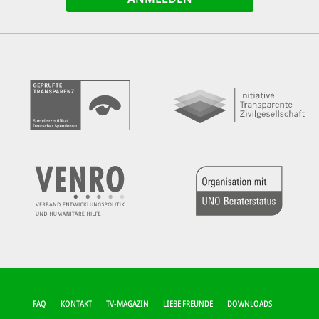
FUSSZEILEN-M
FAQ
KONTAKT
TV-MAGAZIN
LIEBE FREUNDE
DOWNLOADS
ENÜ