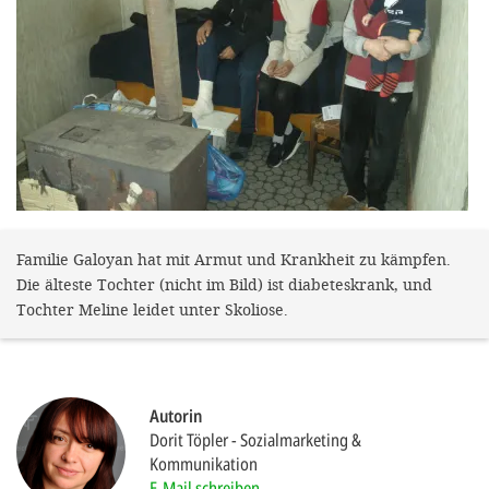
gestalten,
bestmö
Nutzererlebn
und 
Unterstütz
unsere A
gewinnen. 
den Einsatz
Familie Galoyan hat mit Armut und Krankheit zu kämpfen.
Die älteste Tochter (nicht im Bild) ist diabeteskrank, und
akzeptiere
Tochter Meline leidet unter Skoliose.
optionale
ablehne
Einstellun
Autorin
Sie jede
Dorit Töpler
Sozialmarketing &
Kommunikation
Fußberei
E-Mail schreiben