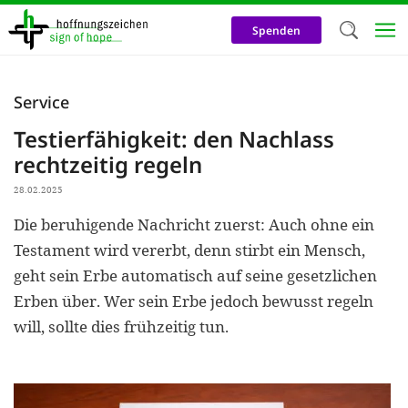
Direkt
zum
Spenden
Inhalt
Herzlich W
Service
Wir verwen
Testierfähigkeit: den Nachlass
auf unsere
rechtzeitig regeln
Neben t
28.02.2025
notwendig
Die beruhigende Nachricht zuerst: Auch ohne ein
nutzen wir
Testament wird vererbt, denn stirbt ein Mensch,
Cookies zu 
geht sein Erbe automatisch auf seine gesetzlichen
Erben über. Wer sein Erbe jedoch bewusst regeln
Werbezwec
will, sollte dies frühzeitig tun.
helfen un
Online-Ak
kosteneff