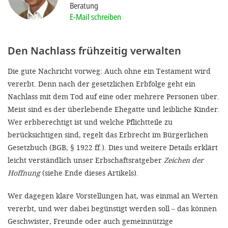
'Cookie-Ein
Beratung
E-Mail schreiben
anpa
Impressum
Den Nachlass frühzeitig verwalten
ALLEN Z
Die gute Nachricht vorweg: Auch ohne ein Testament wird
vererbt. Denn nach der gesetzlichen Erbfolge geht ein
EINSTE
Nachlass mit dem Tod auf eine oder mehrere Personen über.
Meist sind es der überlebende Ehegatte
und leibliche Kinder.
OPTIONALE
Wer erbberechtigt ist und welche Pflichtteile zu
berücksichtigen sind, regelt das Erbrecht im Bürgerlichen
Gesetzbuch (BGB, § 1922 ff.). Dies und weitere Details erklärt
leicht verständlich unser Erbschaftsratgeber
Zeichen der
Hoffnung
(siehe Ende dieses Artikels).
Wer dagegen klare Vorstellungen hat, was einmal an Werten
vererbt, und wer dabei begünstigt werden soll – das können
Geschwister, Freunde oder auch gemeinnützige