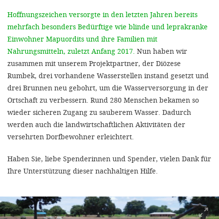
'Cookie-Ein
Hoffnungszeichen versorgte in den letzten Jahren bereits
anpa
mehrfach besonders Bedürftige wie blinde und leprakranke
Impressum
Einwohner Mapuordits und ihre Familien mit
Nahrungsmitteln, zuletzt Anfang 2017.
Nun haben wir
ALLEN Z
zusammen mit unserem Projektpartner, der Diözese
Rumbek, drei vorhandene Wasserstellen instand gesetzt und
EINSTE
drei Brunnen neu gebohrt, um die Wasserversorgung in der
Ortschaft zu verbessern. Rund 280 Menschen bekamen so
wieder sicheren Zugang zu sauberem Wasser. Dadurch
OPTIONALE
werden auch die landwirtschaftlichen Aktivitäten der
versehrten Dorfbewohner erleichtert.
Haben Sie, liebe Spenderinnen und Spender, vielen Dank für
Ihre Unterstützung dieser nachhaltigen Hilfe.