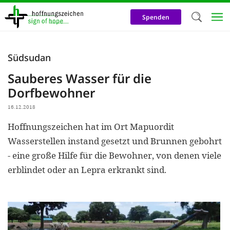
Direkt
zum
Spenden
Inhalt
Herzlich W
Südsudan
Wir verwen
Sauberes Wasser für die
auf unsere
Dorfbewohner
Neben t
16.12.2018
notwendig
Hoffnungszeichen hat im Ort Mapuordit
nutzen wir
Wasserstellen instand gesetzt und Brunnen gebohrt
Cookies zu 
- eine große Hilfe für die Bewohner, von denen viele
erblindet oder an Lepra erkrankt sind.
Werbezwec
helfen un
Online-Ak
kosteneff