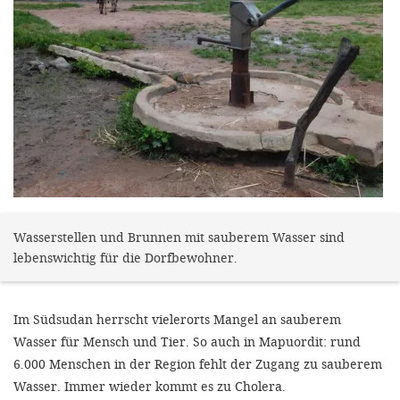
gestalten,
bestmö
Nutzererlebn
und 
Unterstütz
unsere A
gewinnen. 
den Einsatz
akzeptiere
Wasserstellen und Brunnen mit sauberem Wasser sind
lebenswichtig für die Dorfbewohner.
optionale
ablehne
Im Südsudan herrscht vielerorts Mangel an sauberem
Einstellun
Wasser für Mensch und Tier. So auch in Mapuordit: rund
Sie jede
6.000 Menschen in der Region fehlt der Zugang zu sauberem
Fußberei
Wasser. Immer wieder kommt es zu Cholera.