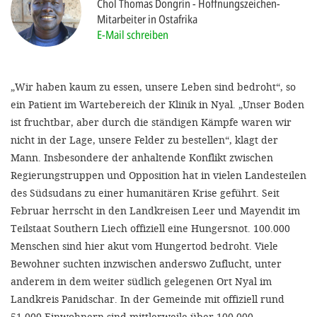
Chol Thomas Dongrin
Hoffnungszeichen-
'Cookie-Ein
Mitarbeiter in Ostafrika
anpa
E-Mail schreiben
Impressum
„Wir haben kaum zu essen, unsere Leben sind bedroht“, so
ALLEN Z
ein Patient im Wartebereich der Klinik in Nyal. „Unser Boden
ist fruchtbar, aber durch die ständigen Kämpfe waren wir
EINSTE
nicht in der Lage, unsere Felder zu bestellen“, klagt der
Mann. Insbesondere der anhaltende Konflikt zwischen
OPTIONALE
Regierungstruppen und Opposition hat in vielen Landesteilen
des Südsudans zu einer humanitären Krise geführt. Seit
Februar herrscht in den Landkreisen Leer und Mayendit im
Teilstaat Southern Liech offiziell eine Hungersnot. 100.000
Menschen sind hier akut vom Hungertod bedroht. Viele
Bewohner suchten inzwischen anderswo Zuflucht, unter
anderem in dem weiter südlich gelegenen Ort Nyal im
Landkreis Panidschar. In der Gemeinde mit offiziell rund
51.000 Einwohnern sind mittlerweile über 100.000