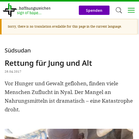
Direkt
zum
Spenden
Inhalt
Warnmeldung
Sorry, there is no translation available for this page in the current language.
Herzlich W
Wir verwen
Südsudan
auf unsere
Rettung für Jung und Alt
Neben t
notwendig
26.04.2017
nutzen wir
Vor Hunger und Gewalt geflohen, finden viele
Menschen Zuflucht in Nyal. Der Mangel an
Cookies zu 
Nahrungsmitteln ist dramatisch – eine Katastrophe
Werbezwec
droht.
helfen un
Online-Ak
kosteneff