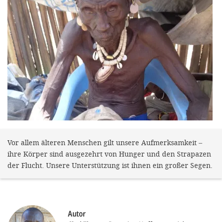
gestalten,
bestmö
Nutzererlebn
und 
Unterstütz
unsere A
gewinnen. 
den Einsatz
akzeptiere
Vor allem älteren Menschen gilt unsere Aufmerksamkeit –
optionale
ihre Körper sind ausgezehrt von Hunger und den Strapazen
ablehne
der Flucht. Unsere Unterstützung ist ihnen ein großer Segen.
Einstellun
Sie jede
Fußberei
Autor