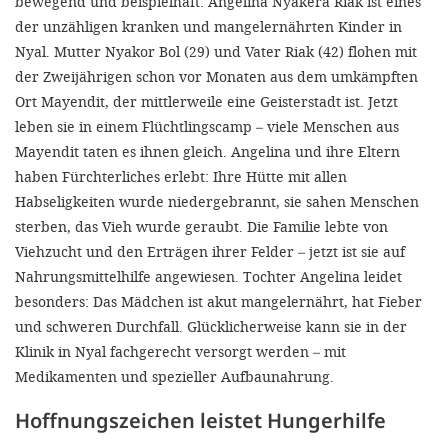
bewegend und beispielhaft: Angelina Nyakera Riak ist eines
der unzähligen kranken und mangelernährten Kinder in
Nyal. Mutter Nyakor Bol (29) und Vater Riak (42) flohen mit
der Zweijährigen schon vor Monaten aus dem umkämpften
Ort Mayendit, der mittlerweile eine Geisterstadt ist. Jetzt
leben sie in einem Flüchtlingscamp – viele Menschen aus
Mayendit taten es ihnen gleich. Angelina und ihre Eltern
haben Fürchterliches erlebt: Ihre Hütte mit allen
Habseligkeiten wurde niedergebrannt, sie sahen Menschen
sterben, das Vieh wurde geraubt. Die Familie lebte von
Viehzucht und den Erträgen ihrer Felder – jetzt ist sie auf
Nahrungsmittelhilfe angewiesen. Tochter Angelina leidet
besonders: Das Mädchen ist akut mangelernährt, hat Fieber
und schweren Durchfall. Glücklicherweise kann sie in der
Klinik in Nyal fachgerecht versorgt werden – mit
Medikamenten und spezieller Aufbaunahrung.
Hoffnungszeichen leistet Hungerhilfe