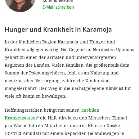
Kommunikation
'Cookie-Ein
E-Mail schreiben
anpa
Impressum
Hunger und Krankheit in Karamoja
ALLEN Z
In der ländlichen Region Karamoja sind Hunger und
Krankheit allgegenwärtig. Die Gegend im Nordosten Ugandas
EINSTE
gehört zu einer der ärmsten und unterversorgtesten
Regionen des Landes. Vielen Familien, die größtenteils dem
OPTIONALE
Stamm der Pokot angehören, fehlt es an Nahrung und
medizinischer Versorgung; zahlreiche Kinder sind
mangelernährt. Der Weg in die nächstgelegene Klinik ist für
viele oft kaum zu bewältigen.
Hoffnungszeichen bringt mit seiner
„mobilen
Krankenstation“
die Hilfe direkt zu den Menschen. Einmal
pro Woche fahren Mitarbeiter unserer Klinik in Kosike
(Distrikt Amudat) mit einem bepackten Geländewagen in