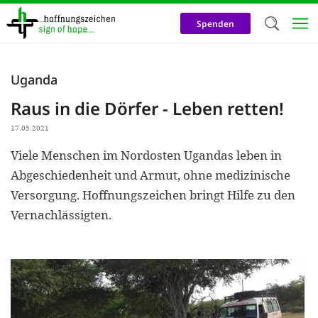
Direkt
zum
Spenden
Inhalt
Herzlich W
Uganda
Wir verwen
Raus in die Dörfer - Leben retten!
auf unsere
17.05.2021
Neben t
Viele Menschen im Nordosten Ugandas leben in
notwendig
Abgeschiedenheit und Armut, ohne medizinische
nutzen wir
Versorgung. Hoffnungszeichen bringt Hilfe zu den
Cookies zu 
Vernachlässigten.
Werbezwec
helfen un
Online-Ak
kosteneff