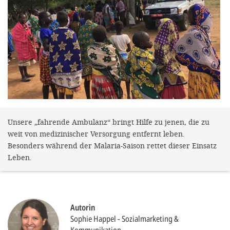
gestalten,
bestmö
Nutzererlebn
und 
Unterstütz
unsere A
gewinnen. 
den Einsatz
Unsere „fahrende Ambulanz“ bringt Hilfe zu jenen, die zu
weit von medizinischer Versorgung entfernt leben.
akzeptiere
Besonders während der Malaria-Saison rettet dieser Einsatz
optionale
Leben.
ablehne
Einstellun
Sie jede
Autorin
Sophie Happel
Sozialmarketing &
Fußberei