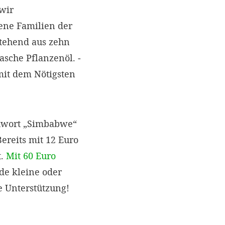
wir
ene Familien der
stehend aus zehn
sche Pflanzenöl. ­
mit dem Nötigsten
chwort „Simbabwe“
ereits mit 12 Euro
t.
Mit 60 Euro
de kleine oder
e Unterstützung!