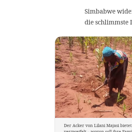
Simbabwe wider
die schlimmste D
Der Acker von Lilani Majasi bietet 
verzweifelt – wovon soll ihre Fami