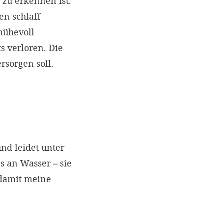
h zu erkennen ist.
en schlaff
 mühevoll
ts verloren. Die
rsorgen soll.
d leidet unter
s an Wasser – sie
 damit meine