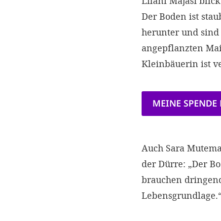
Lilani Majasi blick
Der Boden ist stau
herunter und sind 
angepflanzten Mais.
Kleinbäuerin ist v
MEINE SPENDE
Auch Sara Mutemac
der Dürre: „Der B
brauchen dringend
Lebensgrundlage.