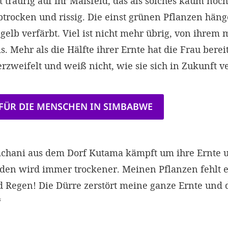
t traurig auf ihr Maisfeld, das als solches kaum noc
btrocken und rissig. Die einst grünen Pflanzen häng
gelb verfärbt. Viel ist nicht mehr übrig, von ihrem
 Mehr als die Hälfte ihrer ­Ernte hat die Frau berei
erzweifelt und weiß nicht, wie sie sich in Zukunft ve
 FÜR DIE MENSCHEN IN SIMBABWE
hani aus dem Dorf Kutama kämpft um ihre Ernte un
oden wird immer trockener. Meinen Pflanzen fehlt e
 Regen! Die Dürre zerstört meine ganze Ernte und
“