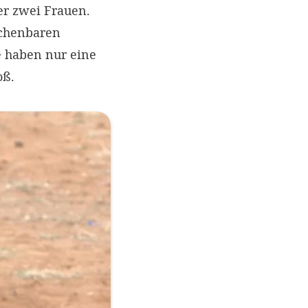
er zwei Frauen.
echenbaren
e haben nur eine
oß.