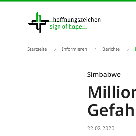
Direkt
zum
Inhalt
Pfadnavigation
Startseite
Informieren
Berichte
M
Simbabwe
Milli
Gefah
22.02.2020