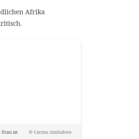
Impressum
dlichen Afrika
ritisch.
OPTIONALE ABLEHNEN
EINS
 Frau ist
©
Caritas Simbabwe