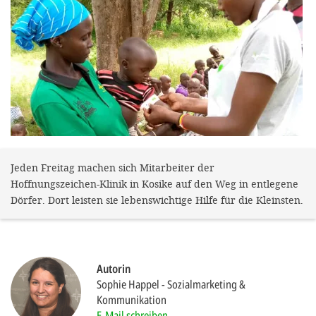
gestalten,
bestmö
Nutzererlebn
und 
Unterstütz
unsere A
gewinnen. 
den Einsatz
Jeden Freitag machen sich Mitarbeiter der
Hoffnungszeichen-Klinik in Kosike auf den Weg in entlegene
akzeptiere
Dörfer. Dort leisten sie lebenswichtige Hilfe für die Kleinsten.
optionale
ablehne
Einstellun
Autorin
Sie jede
Sophie Happel
Sozialmarketing &
Kommunikation
Fußberei
E-Mail schreiben