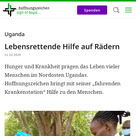
Direkt
zum
Spenden
Inhalt
Herzlich W
Uganda
Wir verwen
Lebensrettende Hilfe auf Rädern
auf unsere
21.10.2020
Neben t
Hunger und Krankheit prägen das Leben vieler
notwendig
Menschen im Nordosten Ugandas.
nutzen wir
Hoffnungszeichen bringt mit seiner „fahrenden
Cookies zu 
Krankenstation“ Hilfe zu den Menschen.
Werbezwec
helfen un
Online-Ak
kosteneff