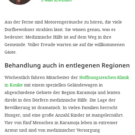
'Cookie-Ein
anpa
Aus der Ferne sind Motorengeräusche zu hören, die viele
Impressum
Dorfbewohner strahlen lässt. Sie wissen genau, was es
bedeutet: Medizinische Hilfe ist auf dem Weg in ihre
ALLEN Z
Gemeinde. Voller Freude warten sie auf die willkommenen
Gäste.
EINSTE
Behandlung auch in entlegenen Regionen
OPTIONALE
Wöchentlich fahren Mitarbeiter der
Hoffnungszeichen-Klinik
in Kosike
mit einem speziellen Geländewagen in
abgeschiedene Gebiete der Region Karamoja und leisten
direkt in den Dörfern medizinische Hilfe. Die Lage der
Bevölkerung ist dramatisch: In vielen Familien herrscht
Hunger, und eine große Anzahl Kinder ist mangelernährt.
Vier von fünf Menschen in Karamoja leben in extremer
Armut und sind von medizinischer Versorgung