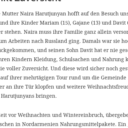
 Mutter Naira Harutjunyan hofft auf den Besuch uns
 und ihre Kinder Mariam (15), Gajane (13) und Davit (
 stehen. Naira muss ihre Familie ganz allein verso
zum Arbeiten nach Russland ging. Damals war sie h
rückgekommen, und seinen Sohn Davit hat er nie ges
 ihren Kindern Kleidung, Schulsachen und Nahrung 
 sie voller Zuversicht. Und diese wird sicher noch ge
auf ihrer mehrtägigen Tour rund um die Gemeinde
er an ihre Tür klopfen und weitere Weihnachtsfreud
 Harutjunyans bringen.
r Zeit vor Weihnachten und Wintereinbruch, übergeb
chen in Nordarmenien Nahrungsmittelpakete. Ein 