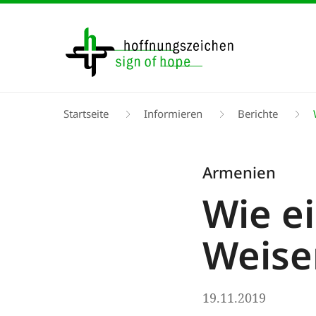
Direkt
zum
Inhalt
Pfadnavigation
Startseite
Informieren
Berichte
W
Armenien
Wie e
Weise
19.11.2019