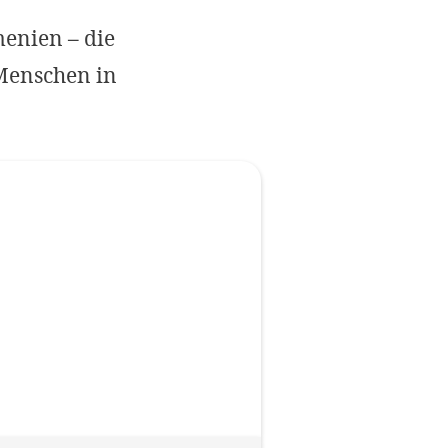
Impressum
enien – die
 Menschen in
OPTIONALE ABLEHNEN
EINS