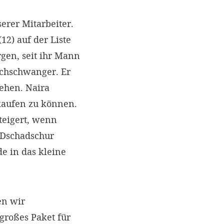
erer Mitarbeiter.
12) auf der Liste
rgen, seit ihr Mann
ochschwanger. Er
ehen. Naira
kaufen zu können.
steigert, wenn
 Dschadschur
e in das kleine
en wir
großes Paket für