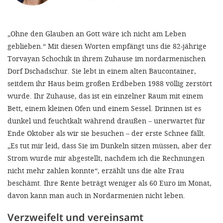
'Cookie-Ein
anpa
„Ohne den Glauben an Gott wäre ich nicht am Leben
Impressum
geblieben.“ Mit diesen Worten empfängt uns die 82-jährige
Torvayan Schochik in ihrem Zuhause im nordarmenischen
ALLEN Z
Dorf Dschadschur. Sie lebt in einem alten Baucontainer,
seitdem ihr Haus beim großen Erdbeben 1988 völlig zerstört
EINSTE
wurde. Ihr Zuhause, das ist ein einzelner Raum mit einem
Bett, einem kleinen Ofen und einem Sessel. Drinnen ist es
OPTIONALE
dunkel und feuchtkalt während draußen – unerwartet für
Ende Oktober als wir sie besuchen – der erste Schnee fällt.
„Es tut mir leid, dass Sie im Dunkeln sitzen müssen, aber der
Strom wurde mir abgestellt, nachdem ich die Rechnungen
nicht mehr zahlen konnte“, erzählt uns die alte Frau
beschämt. Ihre Rente beträgt weniger als 60 Euro im Monat,
davon kann man auch in Nordarmenien nicht leben.
Verzweifelt und vereinsamt