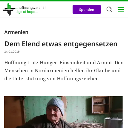
Direkt
zum
Spenden
Inhalt
Herzlich W
Armenien
Wir verwen
Dem Elend etwas entgegensetzen
auf unsere
24.01.2019
Neben t
Hoffnung trotz Hunger, Einsamkeit und Armut: Den
notwendig
Menschen in Nordarmenien helfen ihr Glaube und
nutzen wir
die Unterstützung von Hoffnungszeichen.
Cookies zu 
Werbezwec
helfen un
Online-Ak
kosteneff