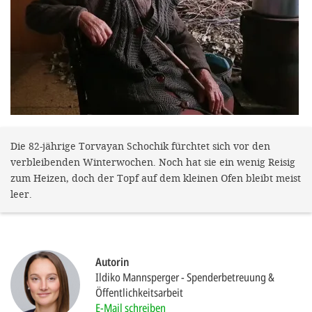
gestalten,
bestmö
Nutzererlebn
und 
Unterstütz
unsere A
gewinnen. 
Die 82-jährige Torvayan Schochik fürchtet sich vor den
verbleibenden Winterwochen. Noch hat sie ein wenig Reisig
den Einsatz
zum Heizen, doch der Topf auf dem kleinen Ofen bleibt meist
akzeptiere
leer.
optionale
ablehne
Einstellun
Autorin
Sie jede
Ildiko Mannsperger
Spenderbetreuung &
Öffentlichkeitsarbeit
Fußberei
E-Mail schreiben