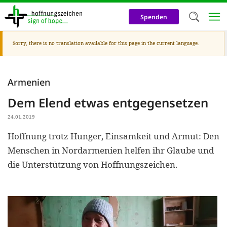
Skip
to
Spenden
main
content
Warning
Sorry, there is no translation available for this page in the current language.
Welc
message
We use c
Armenien
our web
Dem Elend etwas entgegensetzen
addit
technicall
24.01.2019
cookies, w
Hoffnung trotz Hunger, Einsamkeit und Armut: Den
Menschen in Nordarmenien helfen ihr Glaube und
cookies fo
die Unterstützung von Hoffnungszeichen.
and adv
purposes. 
us to make
activiti