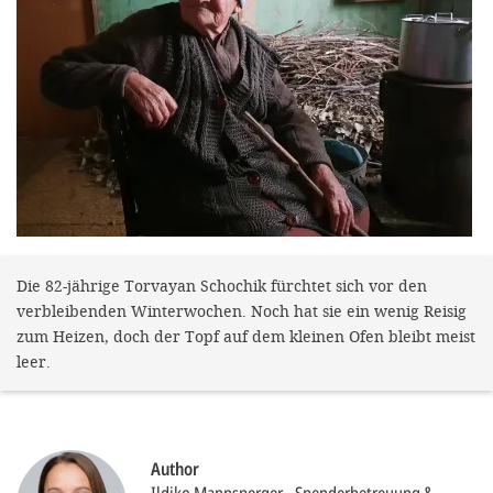
efficient, 
the best po
experien
gain new 
for our wo
accept t
cookies or
optional c
Die 82-jährige Torvayan Schochik fürchtet sich vor den
can adj
verbleibenden Winterwochen. Noch hat sie ein wenig Reisig
settings a
zum Heizen, doch der Topf auf dem kleinen Ofen bleibt meist
leer.
in the fo
'Cookie s
Imprint
Author
AGREE W