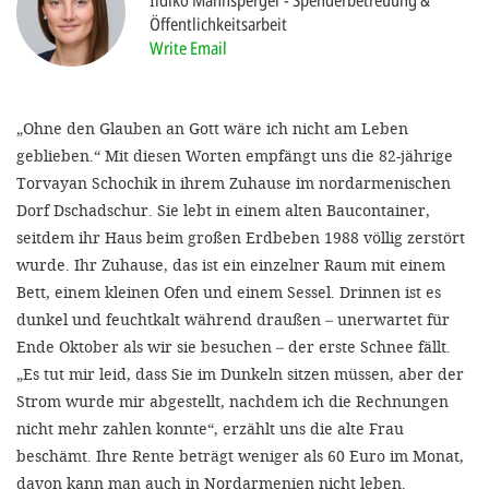
Ildiko Mannsperger
Spenderbetreuung &
Öffentlichkeitsarbeit
Write Email
SETT
DECLINE 
„Ohne den Glauben an Gott wäre ich nicht am Leben
geblieben.“ Mit diesen Worten empfängt uns die 82-jährige
Torvayan Schochik in ihrem Zuhause im nordarmenischen
Dorf Dschadschur. Sie lebt in einem alten Baucontainer,
seitdem ihr Haus beim großen Erdbeben 1988 völlig zerstört
wurde. Ihr Zuhause, das ist ein einzelner Raum mit einem
Bett, einem kleinen Ofen und einem Sessel. Drinnen ist es
dunkel und feuchtkalt während draußen – unerwartet für
Ende Oktober als wir sie besuchen – der erste Schnee fällt.
„Es tut mir leid, dass Sie im Dunkeln sitzen müssen, aber der
Strom wurde mir abgestellt, nachdem ich die Rechnungen
nicht mehr zahlen konnte“, erzählt uns die alte Frau
beschämt. Ihre Rente beträgt weniger als 60 Euro im Monat,
davon kann man auch in Nordarmenien nicht leben.