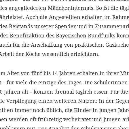
es angegliederten Mädcheninternats. So ist die täg
hrleistet. Auch die Angestellten erhalten im Rahme
des Beistands unserer Spender und in Zusammenarb
 der Benefizaktion des Bayerischen Rundfunks kon
auch für die Anschaffung von praktischen Gaskoche
rbeit der Köche wesentlich erleichtern.
m Alter von fünf bis 14 Jahren erhalten in ihrer Mi
 – für viele die einzige des Tages. Die Schülerinnen 
 Jahren alt – können dreimal täglich essen. Für di
die Verpflegung einen weiteren Nutzen: In der Ge
amilien immer noch üblich, die Kinder in jungen Jah
n werden oft frühzeitig verheiratet und Jungen arb
Viehlagern mit. Das Angebot der Schulspeisung abe