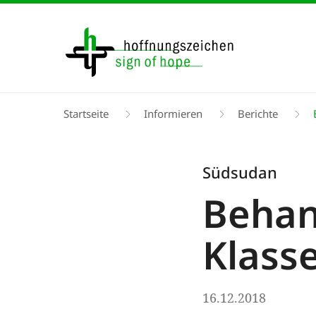
Direkt
zum
Inhalt
Pfadnavigation
Startseite
Informieren
Berichte
Südsudan
Behan
Klass
16.12.2018