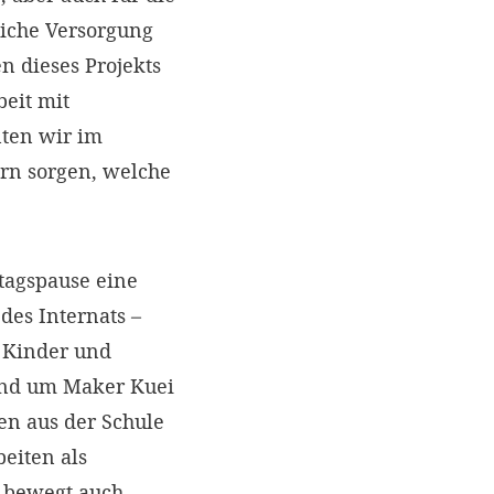
liche Versorgung
n dieses Projekts
eit mit
nten wir im
rn sorgen, welche
ttagspause eine
des Internats –
e Kinder und
gend um Maker Kuei
ren aus der Schule
eiten als
r bewegt auch