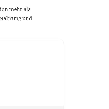
Impressum
gion mehr als
h Nahrung und
OPTIONALE ABLEHNEN
EINS