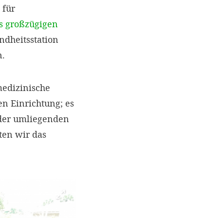
 für
es großzügigen
ndheitsstation
n.
medizinische
en Einrichtung; es
 der umliegenden
ten wir das