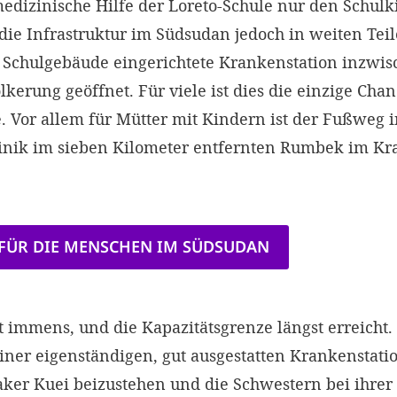
 medizinische Hilfe der Loreto-Schule nur den Schul
die Infrastruktur im Südsudan jedoch in weiten Teil
im Schulgebäude eingerichtete Krankenstation inzwi
erung geöffnet. Für viele ist dies die einzige Chan
. Vor allem für Mütter mit Kindern ist der Fußweg i
inik im sieben Kilometer entfernten Rumbek im Kra
 FÜR DIE MENSCHEN IM SÜDSUDAN
t immens, und die Kapazitätsgrenze längst erreicht. 
 einer eigenständigen, gut ausgestatten Krankenstat
ker Kuei beizustehen und die Schwestern bei ihrer 