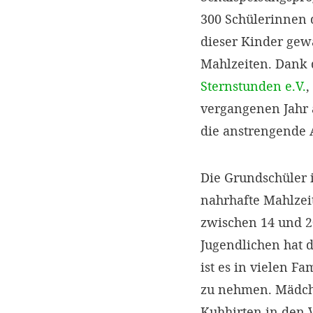
300 Schülerinnen d
dieser Kinder gewä
Mahlzeiten. Dank 
Sternstunden e.V.
,
vergangenen Jahr 
die anstrengende A
Die Grundschüler i
nahrhafte Mahlzeit
zwischen 14 und 20
Jugendlichen hat 
ist es in vielen F
zu nehmen. Mädche
Kuhhirten in den 