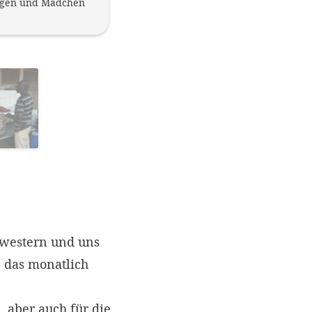
ungen und Mädchen
Auf Hygiene wird geachtet: Händewas
steht allen Schülern und Lehrern zu
hwestern und uns
 das monatlich
 aber auch für die