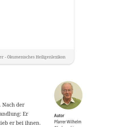
Impressum
OPTIONALE ABLEHNEN
EINS
er - Ökumenisches Heiligenlexikon
. Nach der
andlung: Er
Autor
Pfarrer Wilhelm
eb er bei ihnen.