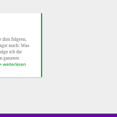
e ihm folgten,
fragst mich: Was
olge ich dir
von ganzem
+ weiterlesen