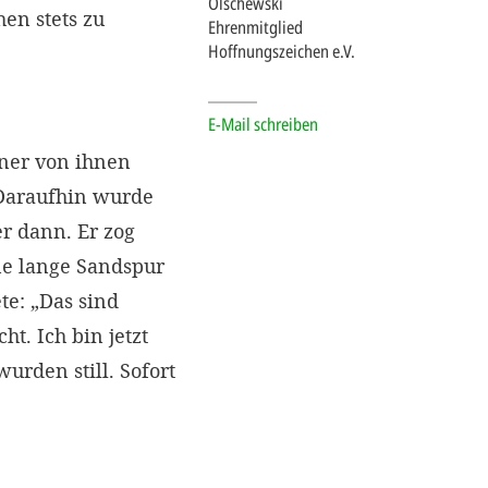
Olschewski
en stets zu
Ehrenmitglied
Hoffnungszeichen e.V.
E-Mail schreiben
iner von ihnen
 Daraufhin wurde
r dann. Er zog
ine lange Sandspur
te: „Das sind
t. Ich bin jetzt
urden still. Sofort