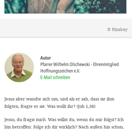
gestalten,
bestmö
Nutzererlebn
©
Pixabay
und 
Unterstütz
unsere A
Autor
gewinnen. 
Pfarrer Wilhelm Olschewski
Ehrenmitglied
den Einsatz
Hoffnungszeichen e.V.
E-Mail schreiben
akzeptiere
optionale
ablehne
Jesus aber wandte sich um, und als er sah, dass sie ihm
folgten, fragte er sie: Was wollt ihr? (Joh 1,38)
Einstellun
Sie jede
Jesus, du fragst mich: Was willst du, wenn du mir folgst? Ich
Fußberei
bin betroffen: Folge ich dir wirklich? Nach außen hin schon,