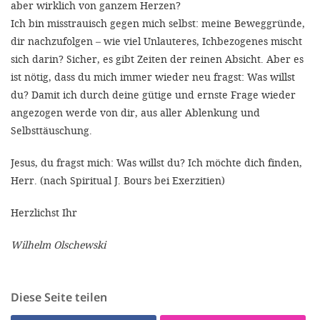
aber wirklich von ganzem Herzen?
'Cookie-Ein
Ich bin misstrauisch gegen mich selbst: meine Beweggründe,
anpa
dir nachzufolgen – wie viel Unlauteres, Ichbezogenes mischt
Impressum
sich darin? Sicher, es gibt Zeiten der reinen Absicht. Aber es
ist nötig, dass du mich immer wieder neu fragst: Was willst
ALLEN Z
du? Damit ich durch deine gütige und ernste Frage wieder
angezogen werde von dir, aus aller Ablenkung und
EINSTE
Selbsttäuschung.
Jesus, du fragst mich: Was willst du? Ich möchte dich finden,
OPTIONALE
Herr. (nach Spiritual J. Bours bei Exerzitien)
Herzlichst Ihr
Wilhelm Olschewski
Diese Seite teilen