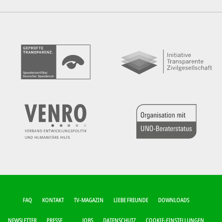
FUSSZEILEN-M
FAQ
KONTAKT
TV-MAGAZIN
LIEBE FREUNDE
DOWNLOADS
ENÜ
NEWSLETTER
PRESSE
JOBS
DATENSCHUTZ
COOKIE-EINSTELLUNGEN