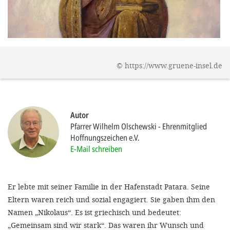
gestalten,
bestmö
Nutzererlebn
und 
©
https://www.gruene-insel.de
Unterstütz
unsere A
gewinnen. 
Autor
den Einsatz
Pfarrer Wilhelm Olschewski
Ehrenmitglied
akzeptiere
Hoffnungszeichen e.V.
E-Mail schreiben
optionale
ablehne
Einstellun
Er lebte mit seiner Familie in der Hafenstadt Patara. Seine
Eltern waren reich und sozial engagiert. Sie gaben ihm den
Sie jede
Namen „Nikolaus“. Es ist griechisch und bedeutet:
Fußberei
„Gemeinsam sind wir stark“. Das waren ihr Wunsch und