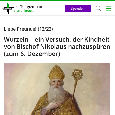
Direkt
zum
Spenden
Inhalt
Herzlich W
Liebe Freunde! (12/22)
Wir verwen
Wurzeln – ein Versuch, der Kindheit
auf unsere
von Bischof Nikolaus nachzuspüren
Neben t
(zum 6. Dezember)
notwendig
nutzen wir
Cookies zu 
Werbezwec
helfen un
Online-Ak
kosteneff