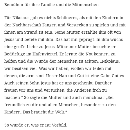
'Cookie-Ein
Bemühen für ihre Familie und die Mitmenschen.
anpa
Für Nikolaus gab es nichts Schöneres, als mit den Kindern in
Impressum
der Nachbarschaft Fangen und Verstecken zu spielen und mit
ihnen am Strand zu sein. Seine Mutter erzählte ihm oft von
ALLEN Z
Jesus und betete mit ihm. Das hat ihn geprägt. In ihm wuchs
eine große Liebe zu Jesus. Mit seiner Mutter besuchte er
EINSTE
Bedürftige im Hafenviertel. Er lernte die Not kennen, zu
helfen und die Würde der Menschen zu achten. „Nikolaus,
OPTIONALE
wir besitzen viel. Was wir haben, wollen wir teilen mit
denen, die arm sind. Unser Hab und Gut ist eine Gabe Gottes.
Auch seinen Sohn Jesus hat er uns geschenkt. Darüber
freuen wir uns und versuchen, die Anderen froh zu
machen.“ So sagte die Mutter und auch manchmal: „Sei
freundlich zu dir und allen Menschen, besonders zu den
Kindern. Das braucht die Welt.“
So wurde er, was er ist: Vorbild.