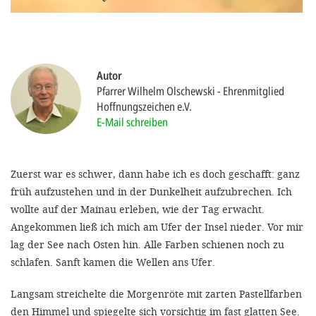
gestalten,
bestmö
Nutzererlebn
und 
Autor
Pfarrer Wilhelm Olschewski
Ehrenmitglied
Unterstütz
Hoffnungszeichen e.V.
unsere A
E-Mail schreiben
gewinnen. 
den Einsatz
Zuerst war es schwer, dann habe ich es doch geschafft: ganz
akzeptiere
früh aufzustehen und in der Dunkelheit aufzubrechen. Ich
wollte auf der Mainau erleben, wie der Tag erwacht.
optionale
Angekommen ließ ich mich am Ufer der Insel nieder. Vor mir
ablehne
lag der See nach Osten hin. Alle Farben schienen noch zu
Einstellun
schlafen. Sanft kamen die Wellen ans Ufer.
Sie jede
Langsam streichelte die Morgenröte mit zarten Pastellfarben
Fußberei
den Himmel und spiegelte sich vorsichtig im fast glatten See.