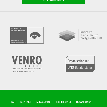
FUSSZEILEN-M
FAQ
KONTAKT
TV-MAGAZIN
LIEBE FREUNDE
DOWNLOADS
ENÜ