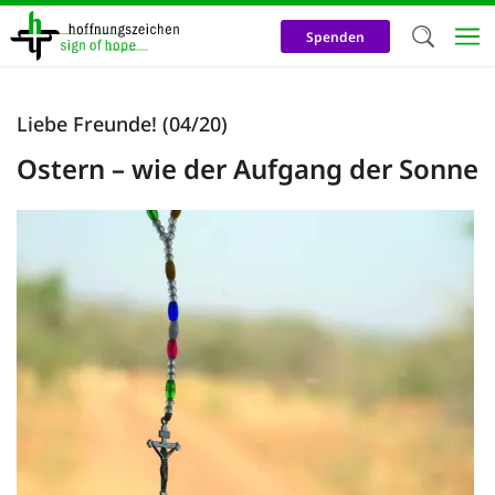
Direkt
zum
Spenden
Inhalt
Herzlich W
Liebe Freunde! (04/20)
Wir verwen
Ostern – wie der Aufgang der Sonne
auf unsere
Neben t
notwendig
nutzen wir
Cookies zu 
Werbezwec
helfen un
Online-Ak
kosteneff