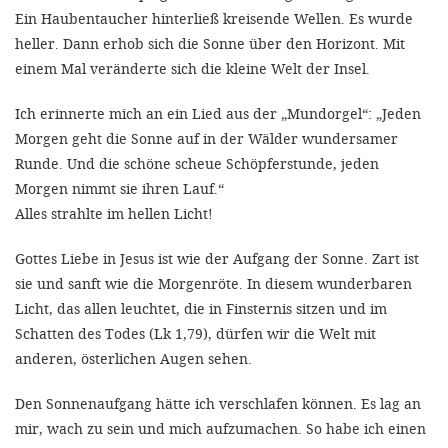
'Cookie-Ein
Ein Haubentaucher hinterließ kreisende Wellen. Es wurde
anpa
heller. Dann erhob sich die Sonne über den Horizont. Mit
einem Mal veränderte sich die kleine Welt der Insel.
Impressum
Ich erinnerte mich an ein Lied aus der „Mundorgel“: „Jeden
ALLEN Z
Morgen geht die Sonne auf in der Wälder wundersamer
Runde. Und die schöne scheue Schöpferstunde, jeden
EINSTE
Morgen nimmt sie ihren Lauf.“
Alles strahlte im hellen Licht!
OPTIONALE
Gottes Liebe in Jesus ist wie der Aufgang der Sonne. Zart ist
sie und sanft wie die Morgenröte. In diesem wunderbaren
Licht, das allen leuchtet, die in Finsternis sitzen und im
Schatten des Todes (Lk 1,79), dürfen wir die Welt mit
anderen, österlichen Augen sehen.
Den Sonnenaufgang hätte ich verschlafen können. Es lag an
mir, wach zu sein und mich aufzumachen. So habe ich einen