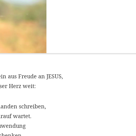
ein aus Freude an JESUS,
er Herz weit:
manden schreiben,
rauf wartet.
Zuwendung
chenken,