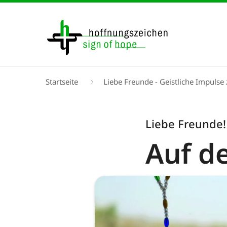
Direkt
zum
Inhalt
Pfadnavigation
Startseite
Liebe Freunde - Geistliche Impuls
Liebe Freunde!
Auf d