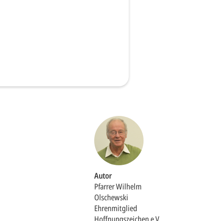
Impressum
OPTIONALE ABLEHNEN
EINS
Autor
Pfarrer Wilhelm
Olschewski
Ehrenmitglied
Hoffnungszeichen e.V.