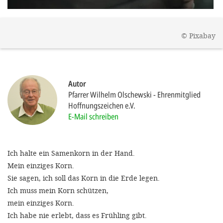
gestalten,
bestmö
©
Pixabay
Nutzererlebn
und 
Unterstütz
Autor
unsere A
Pfarrer Wilhelm Olschewski
Ehrenmitglied
gewinnen. 
Hoffnungszeichen e.V.
E-Mail schreiben
den Einsatz
akzeptiere
optionale
Ich halte ein Samenkorn in der Hand.
ablehne
Mein einziges Korn.
Sie sagen, ich soll das Korn in die Erde legen.
Einstellun
Ich muss mein Korn schützen,
Sie jede
mein einziges Korn.
Fußberei
Ich habe nie erlebt, dass es Frühling gibt.