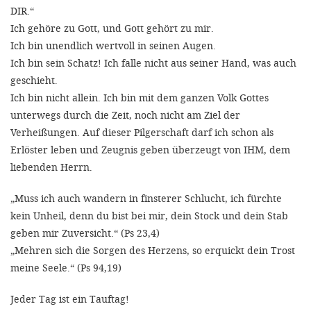
'Cookie-Ein
DIR.“
Ich gehöre zu Gott, und Gott gehört zu mir.
anpa
Ich bin unendlich wertvoll in seinen Augen.
Impressum
Ich bin sein Schatz! Ich falle nicht aus seiner Hand, was auch
geschieht.
ALLEN Z
Ich bin nicht allein. Ich bin mit dem ganzen Volk Gottes
unterwegs durch die Zeit, noch nicht am Ziel der
EINSTE
Verheißungen. Auf dieser Pilgerschaft darf ich schon als
Erlöster leben und Zeugnis geben überzeugt von IHM, dem
OPTIONALE
liebenden Herrn.
„Muss ich auch wandern in finsterer Schlucht, ich fürchte
kein Unheil, denn du bist bei mir, dein Stock und dein Stab
geben mir Zuversicht.“ (Ps 23,4)
„Mehren sich die Sorgen des Herzens, so erquickt dein Trost
meine Seele.“ (Ps 94,19)
Jeder Tag ist ein Tauftag!