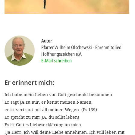
gestalten,
bestmö
Nutzererlebn
und 
Autor
Unterstütz
Pfarrer Wilhelm Olschewski
Ehrenmitglied
unsere A
Hoffnungszeichen e.V.
E-Mail schreiben
gewinnen. 
den Einsatz
akzeptiere
Er erinnert mich:
optionale
Ich habe mein Leben von Gott geschenkt bekommen.
ablehne
Er sagt JA zu mir, er kennt meinen Namen,
Einstellun
er ist vertraut mit all meinen Wegen. (Ps 139)
Er spricht zu mir: JA, du sollst leben!
Sie jede
Es ist Gottes Liebeserklärung an mich.
Fußberei
„Ja Herr, ich will deine Liebe annehmen. Ich will leben mit