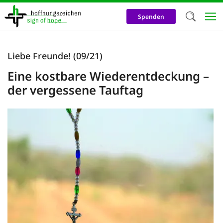
Direkt
zum
Spenden
Inhalt
Herzlich W
Liebe Freunde! (09/21)
Wir verwen
Eine kostbare Wiederentdeckung –
auf unsere
der vergessene Tauftag
Neben t
notwendig
nutzen wir
Cookies zu 
Werbezwec
helfen un
Online-Ak
kosteneff