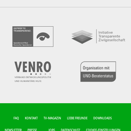
FUSSZEILEN-M
FAQ
KONTAKT
TV-MAGAZIN
LIEBE FREUNDE
DOWNLOADS
ENÜ
NEWSLETTER
PRESSE
JOBS
DATENSCHUTZ
COOKIE-EINSTELLUNGEN