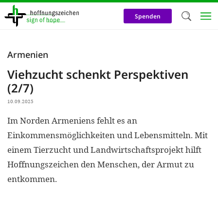
Direkt
zum
Spenden
Inhalt
Herzlich W
Armenien
Wir verwen
Viehzucht schenkt Perspektiven
auf unsere
(2/7)
Neben t
10.09.2025
notwendig
Im Norden Armeniens fehlt es an
nutzen wir
Einkommensmöglichkeiten und Lebensmitteln. Mit
Cookies zu 
einem Tierzucht und Landwirtschaftsprojekt hilft
Werbezwec
Hoffnungszeichen den Menschen, der Armut zu
helfen un
entkommen.
Online-Ak
kosteneff