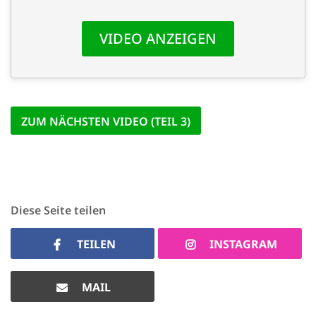
'Cookie-Ein
anpa
Impressum
ALLEN Z
ZUM NÄCHSTEN VIDEO (TEIL 3)
EINSTE
OPTIONALE
Diese Seite teilen
TEILEN
INSTAGRAM
MAIL