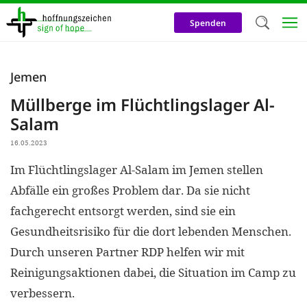
Direkt
zum
Spenden
Inhalt
Herzlich W
Jemen
Wir verwen
Müllberge im Flüchtlingslager Al-
auf unsere
Salam
Neben t
16.05.2023
notwendig
Im Flüchtlingslager Al-Salam im Jemen stellen
nutzen wir
Abfälle ein großes Problem dar. Da sie nicht
Cookies zu 
fachgerecht entsorgt werden, sind sie ein
Werbezwec
Gesundheitsrisiko für die dort lebenden Menschen.
helfen un
Durch unseren Partner RDP helfen wir mit
Online-Ak
Reinigungsaktionen dabei, die Situation im Camp zu
kosteneff
verbessern.